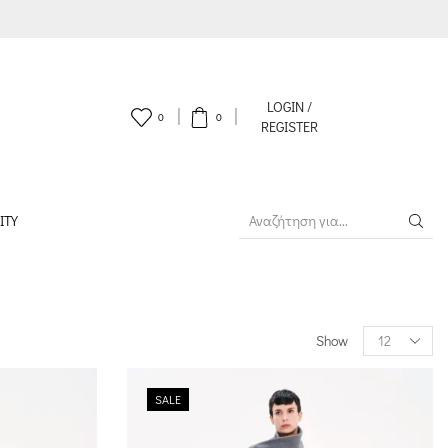
LOGIN /
0
0
REGISTER
ITY
SEARCH
INPUT
Products
Show
per
page
SALE