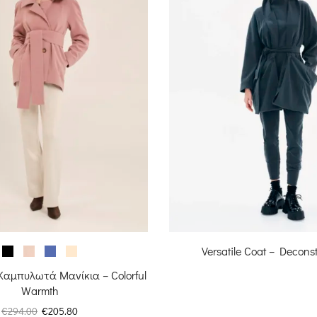
Versatile Coat – Decons
Καμπυλωτά Μανίκια – Colorful
Warmth
Original
Η
€
294.00
€
205.80