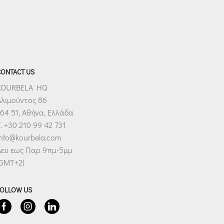
CONTACT US
KOURBELA HQ
Αλιμούντος 86
64 51, Αθήνα, Ελλάδα
. +30 210 99 42 731
info@kourbela.com
Δευ εως Παρ 9πμ-5μμ
(GMT+2)
FOLLOW US
Facebook
Instagram
Linkedin