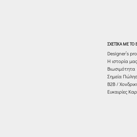
ΣΧΕΤΙΚΑ ΜΕ ΤΟ
Designer’s prof
Η ιστορία μα
Βιωσιμότητα
Σημεία Πώλη
Β2Β / Χονδρι
Ευκαιρίες Καρ