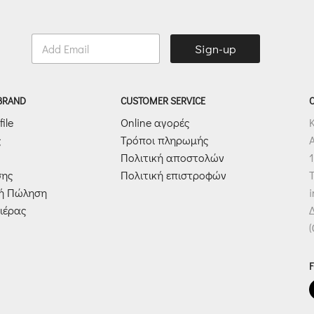
E
Sign-up
m
a
i
l
 BRAND
CUSTOMER SERVICE
*
ile
Online αγορές
ς
Τρόποι πληρωμής
Πολιτική αποστολών
1
σης
Πολιτική επιστροφών
T
κή Πώληση
ιέρας