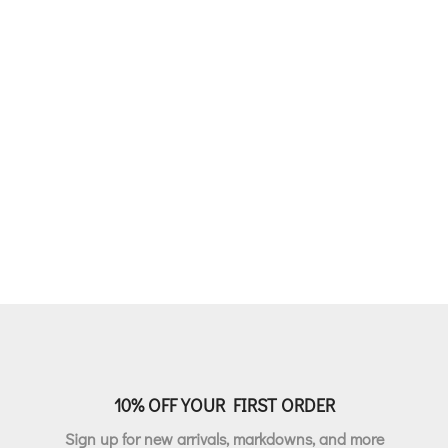
price
τρέχουσα
was:
τιμή
€294.00.
είναι:
€205.80.
10% OFF YOUR FIRST ORDER
Sign up for new arrivals, markdowns, and more