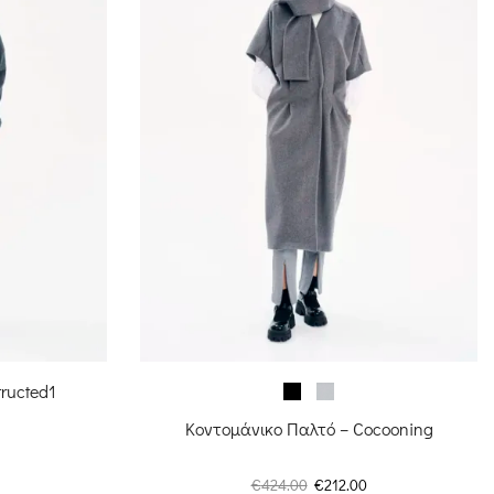
tructed1
Κοντομάνικο Παλτό – Cocooning
Original
Η
€
424.00
€
212.00