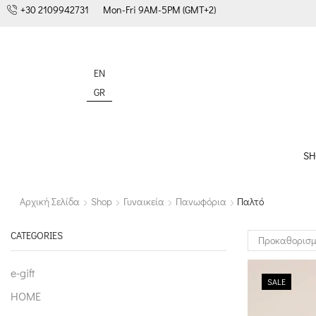
+30 2109942731
Mon-Fri 9AM-5PM (GMT+2)
EN
GR
SH
Αρχική Σελίδα
Shop
Γυναικεία
Πανωφόρια
Παλτό
CATEGORIES
e-gift
SALE
HOME