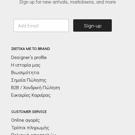
Sign up for new arrivals, markdowns, and more
E
Sign-up
m
a
i
l
ΣΧΕΤΙΚΑ ΜΕ ΤΟ BRAND
*
Designer’s profile
Η ιστορία μας
Βιωσιμότητα
Σημεία Πώλησης
Β2Β / Χονδρική Πώληση
Ευκαιρίες Καριέρας
CUSTOMER SERVICE
Online αγορές
Τρόποι πληρωμής
Πολιτική αποστολών