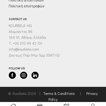
Πολιτική επιστροφών
CONTACT US
KOURBELA HQ
Αλιμούντος 86
164 51, Αθήνα, Ελλάδα
T. +30 210 99 42 731
info@kourbela.com
Δευ εως Παρ 9πμ-5μμ (GMT+2)
FOLLOW US
Facebook
Instagram
Linkedin
© Kourbela 2024 |
Terms & Conditions
|
Privacy
Policy
0