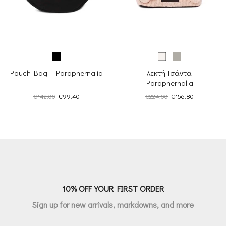
Pouch Bag – Paraphernalia
Πλεκτή Τσάντα –
Paraphernalia
Original
Η
Original
Η
€
142.00
€
99.40
€
224.00
€
156.80
price
τρέχουσα
price
τρέχουσα
was:
τιμή
was:
τιμή
€142.00.
είναι:
€224.00.
είναι:
€99.40.
€156.80.
10% OFF YOUR FIRST ORDER
Sign up for new arrivals, markdowns, and more