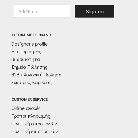
E
Sign-up
m
a
i
l
ΣΧΕΤΙΚΑ ΜΕ ΤΟ BRAND
*
Designer’s profile
Η ιστορία μας
Βιωσιμότητα
Σημεία Πώλησης
Β2Β / Χονδρική Πώληση
Ευκαιρίες Καριέρας
CUSTOMER SERVICE
Online αγορές
Τρόποι πληρωμής
Πολιτική αποστολών
Πολιτική επιστροφών