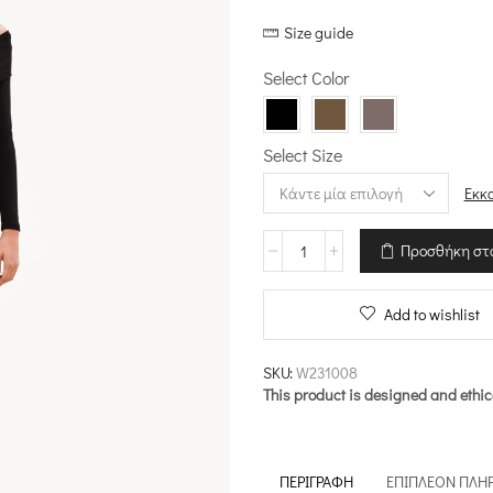
price
τρέχουσα
Size guide
was:
τιμή
€80.00.
είναι:
Select Color
€40.00.
Select Size
Εκκ
Κολάν
Προσθήκη στ
-
Unlock
Creativity
Add to wishlist
ποσότητα
SKU:
W231008
This product is designed and ethic
ΠΕΡΙΓΡΑΦΉ
ΕΠΙΠΛΈΟΝ ΠΛΗ