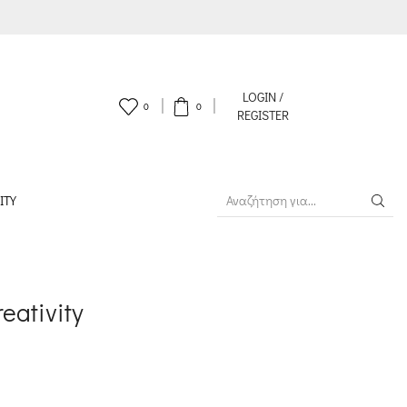
LOGIN /
0
0
REGISTER
ITY
SEARCH
INPUT
eativity