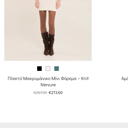
Πλεκτό Μακρυμάνικο Μίνι Φόρεμα – Knit
Αμά
Nervure
Original
Η
€
267.00
€
213.60
price
τρέχουσα
was:
τιμή
€267.00.
είναι:
€213.60.