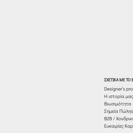
ΣΧΕΤΙΚΑ ΜΕ ΤΟ
Designer’s prof
Η ιστορία μα
Βιωσιμότητα
Σημεία Πώλη
Β2Β / Χονδρι
Ευκαιρίες Καρ