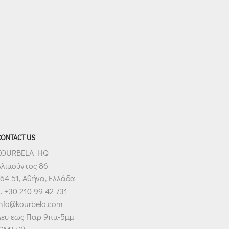
CONTACT US
KOURBELA HQ
Αλιμούντος 86
64 51, Αθήνα, Ελλάδα
. +30 210 99 42 731
info@kourbela.com
Δευ εως Παρ 9πμ-5μμ