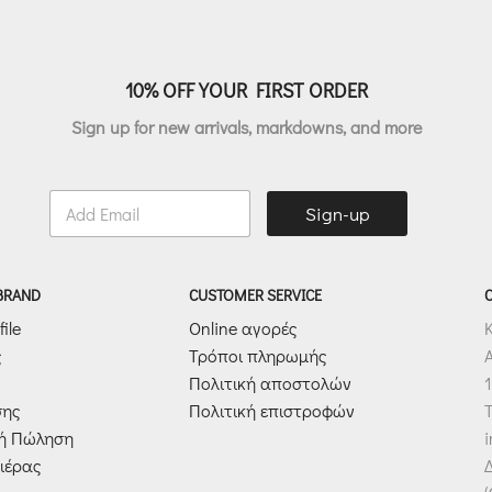
10% OFF YOUR FIRST ORDER
Sign up for new arrivals, markdowns, and more
E
Sign-up
m
a
i
l
 BRAND
CUSTOMER SERVICE
*
ile
Online αγορές
ς
Τρόποι πληρωμής
Πολιτική αποστολών
1
σης
Πολιτική επιστροφών
T
κή Πώληση
ιέρας