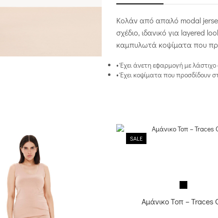
Κολάν από απαλό modal jerse
σχέδιο, ιδανικό για layered lo
καμπυλωτά κοψίματα που προσ
• Έχει άνετη εφαρμογή με λάστιχο
• Έχει κοψίματα που προσδίδουν στ
SALE
Αμάνικο Τοπ – Traces 