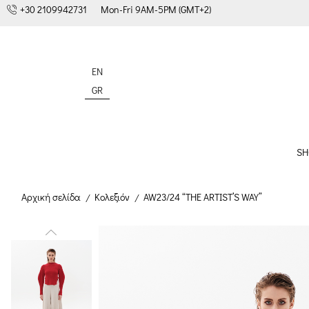
+30 2109942731
Mon-Fri 9AM-5PM (GMT+2)
EN
GR
SH
Αρχική σελίδα
Κολεξιόν
AW23/24 “THE ARTIST’S WAY”
/
/