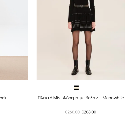
Πλεκτό Μίνι Φόρεμα με βολάν – Meanwhile
ook
Original
Η
Η
€
260.00
€
208.00
price
τρέχουσα
τρέχουσα
was:
τιμή
τιμή