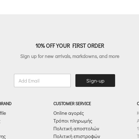
€185.00.
είναι:
€214.00.
ε
€92.50.
10% OFF YOUR FIRST ORDER
Sign up for new arrivals, markdowns, and more
E
Sign-up
m
a
i
l
 BRAND
CUSTOMER SERVICE
*
ile
Online αγορές
ς
Τρόποι πληρωμής
Πολιτική αποστολών
1
σης
Πολιτική επιστροφών
T