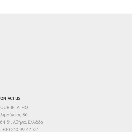
€260.00.
είναι:
ίναι:
€208.00.
€107.00.
CONTACT US
KOURBELA HQ
Αλιμούντος 86
64 51, Αθήνα, Ελλάδα
. +30 210 99 42 731