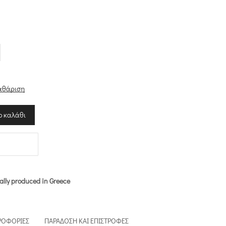
α
αθάριση
ο καλάθι
ally produced in Greece
ΡΟΦΟΡΊΕΣ
ΠΑΡΆΔΟΣΗ ΚΑΙ ΕΠΙΣΤΡΟΦΈΣ