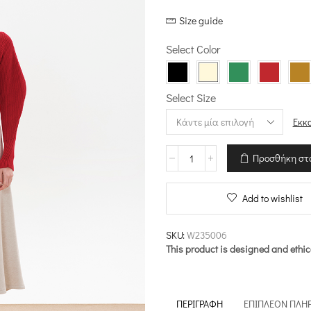
price
τρέχουσ
Size guide
was:
τιμή
€145.00.
είναι:
Select Color
€72.50.
Select Size
Εκκ
Πουλόβερ
Προσθήκη στ
-
Tactility
ποσότητα
Add to wishlist
SKU:
W235006
This product is designed and ethic
ΠΕΡΙΓΡΑΦΉ
ΕΠΙΠΛΈΟΝ ΠΛΗ