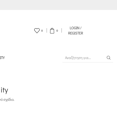
LOGIN /
0
0
REGISTER
ITY
SEARCH
INPUT
ity
ό σχέδιο.