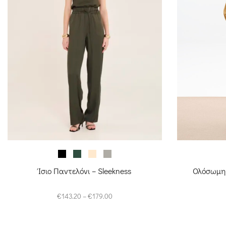
Ίσιο Παντελόνι – Sleekness
Ολόσωμη 
Price
€
143.20
–
€
179.00
range:
€143.20