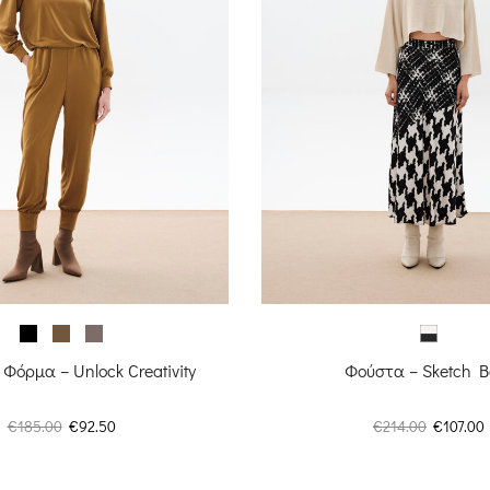
Φόρμα – Unlock Creativity
Φούστα – Sketch B
Original
Η
Original
€
185.00
€
92.50
€
214.00
€
107.00
price
τρέχουσα
price
was:
τιμή
was: