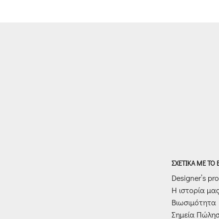
through
€179.00
ΣΧΕΤΙΚΑ ΜΕ ΤΟ
Designer’s prof
Η ιστορία μα
Βιωσιμότητα
Σημεία Πώλη