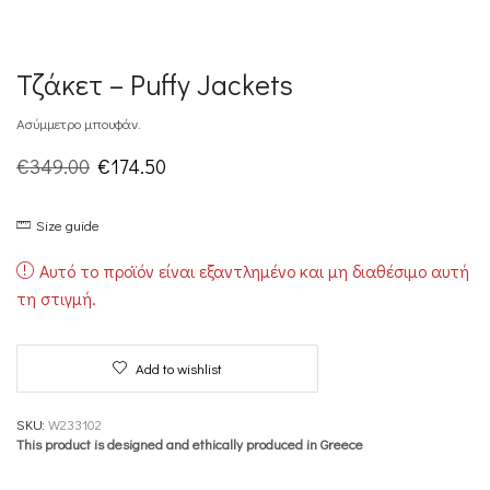
Τζάκετ – Puffy Jackets
Ασύμμετρο μπουφάν.
Original
Η
€
349.00
€
174.50
price
τρέχουσα
Size guide
was:
τιμή
€349.00.
είναι:
Αυτό το προϊόν είναι εξαντλημένο και μη διαθέσιμο αυτή
€174.50.
τη στιγμή.
Add to wishlist
SKU:
W233102
This product is designed and ethically produced in Greece