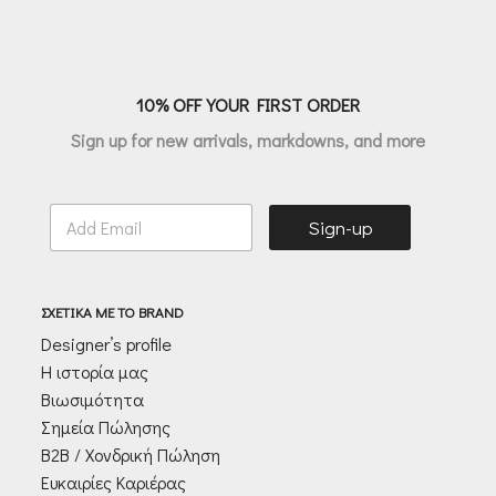
€81.00.
€90.30.
10% OFF YOUR FIRST ORDER
Sign up for new arrivals, markdowns, and more
E
Sign-up
m
a
i
l
ΣΧΕΤΙΚΑ ΜΕ ΤΟ BRAND
*
Designer’s profile
Η ιστορία μας
Βιωσιμότητα
Σημεία Πώλησης
Β2Β / Χονδρική Πώληση
Ευκαιρίες Καριέρας