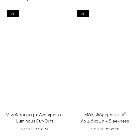
SALE
SALE
Μίνι Φόρεμα με Ανοίγματα –
Μάξι Φόρεμα με “V”
Luminous Cut-Οuts
Λαιμόκοψη – Sleekness
Original
Η
Original
Η
€
277.00
€
193.90
€
219.00
€
175.20
price
τρέχουσα
price
τρέχουσα