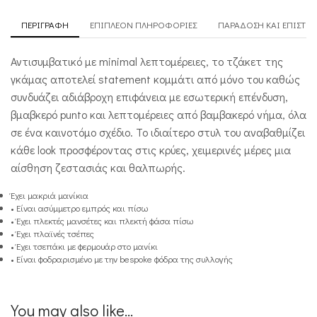
ΠΕΡΙΓΡΑΦΉ
ΕΠΙΠΛΈΟΝ ΠΛΗΡΟΦΟΡΊΕΣ
ΠΑΡΆΔΟΣΗ ΚΑΙ ΕΠΙΣΤΡ
Αντισυμβατικό με minimal λεπτομέρειες, το τζάκετ της
γκάμας αποτελεί statement κομμάτι από μόνο του καθώς
συνδυάζει αδιάβροχη επιφάνεια με εσωτερική επένδυση,
βμαβκερό punto και λεπτομέρειες από βαμβακερό νήμα, όλα
σε ένα καινοτόμο σχέδιο. Το ιδιαίτερο στυλ του αναβαθμίζει
κάθε look προσφέροντας στις κρύες, χειμερινές μέρες μια
αίσθηση ζεστασιάς και θαλπωρής.
Έχει μακριά μανίκια
• Είναι ασύμμετρο εμπρός και πίσω
• Έχει πλεκτές μανσέτες και πλεκτή φάσα πίσω
• Έχει πλαϊνές τσέπες
• Έχει τσεπάκι με φερμουάρ στο μανίκι
• Είναι φοδραρισμένο με την bespoke φόδρα της συλλογής
You may also like...