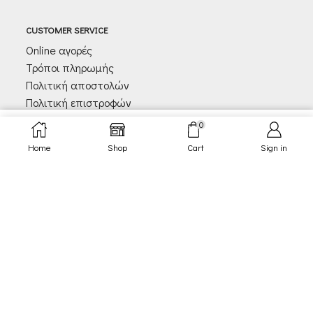
CUSTOMER SERVICE
Online αγορές
Τρόποι πληρωμής
Πολιτική αποστολών
Πολιτική επιστροφών
0
BUY NOW
CONTACT US
Home
Shop
Cart
Sign in
KOURBELA HQ
Αλιμούντος 86
164 51, Αθήνα, Ελλάδα
T. +30 210 99 42 731
info@kourbela.com
Δευ εως Παρ 9πμ-5μμ (GMT+2)
FOLLOW US