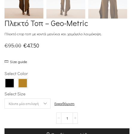
Πλεκτό Τοπ – Geo-Metric
Πλεκτό crop τοπ με κοντά μανίκια και χαμόγελο λαιμόκοψη.
Original
Η
€
95.00
€
47.50
price
τρέχουσα
Size guide
was:
τιμή
€95.00.
είναι:
Select Color
€47.50.
Select Size
Εκκαθάριση
Πλεκτό
Τοπ
-
Geo-