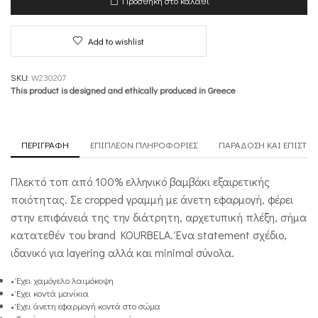
Προσθήκη στο καλάθι
Metric
ποσότητα
Add to wishlist
SKU:
W230207
This product is designed and ethically produced in Greece
ΠΕΡΙΓΡΑΦΉ
ΕΠΙΠΛΈΟΝ ΠΛΗΡΟΦΟΡΊΕΣ
ΠΑΡΆΔΟΣΗ ΚΑΙ ΕΠΙΣΤΡ
Πλεκτό τοπ από 100% ελληνικό βαμβάκι εξαιρετικής
ποιότητας. Σε cropped γραμμή με άνετη εφαρμογή, φέρει
στην επιφάνειά της την διάτρητη, αρχετυπική πλέξη, σήμα
κατατεθέν του brand KOURBELA. Ένα statement σχέδιο,
ιδανικό για layering αλλά και minimal σύνολα.
• Έχει χαμόγελο λαιμόκοψη
• Έχει κοντά μανίκια
• Έχει άνετη εφαρμογή κοντά στο σώμα