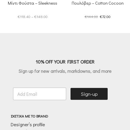
Μίντι Φούστα – Sleekness
Πουλόβερ – Cotton Cocoon
Price
Original
Η
€
118.40
–
€
148.00
€
144.00
€
72.00
range:
price
τρέχουσα
€118.40
was:
τιμή
through
€144.00.
είναι:
€148.00
€72.00.
10% OFF YOUR FIRST ORDER
Sign up for new arrivals, markdowns, and more
E
Sign-up
m
a
i
l
ΣΧΕΤΙΚΑ ΜΕ ΤΟ BRAND
*
Designer’s profile