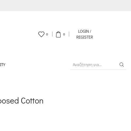
LOGIN /
0
0
REGISTER
ITY
SEARCH
INPUT
posed Cotton