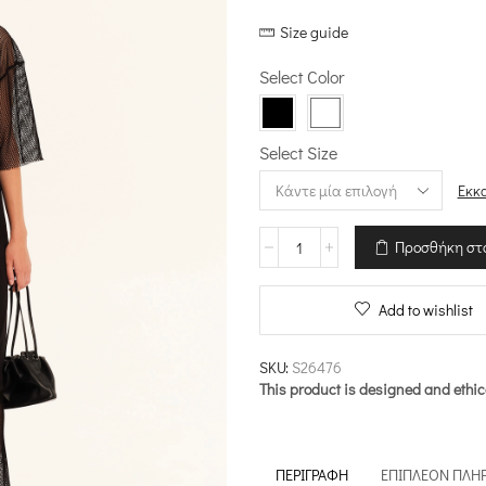
Size guide
Select Color
Select Size
Εκκ
Crop
Προσθήκη στ
Τοπ
–
Juxtaposed
Add to wishlist
Cotton
ποσότητα
SKU:
S26476
This product is designed and ethic
ΠΕΡΙΓΡΑΦΉ
ΕΠΙΠΛΈΟΝ ΠΛΗ