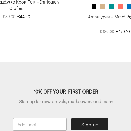
μάνικο Κροπ Τοπ – Intricately
Crafted
Original
Η
Archetypes – Μονό Ρι
€
89.00
€
44.50
price
τρέχουσα
was:
τιμή
Original
€
189.00
€
170.10
€89.00.
είναι:
price
€44.50.
was:
€189.00.
ε
10% OFF YOUR FIRST ORDER
Sign up for new arrivals, markdowns, and more
E
Sign-up
m