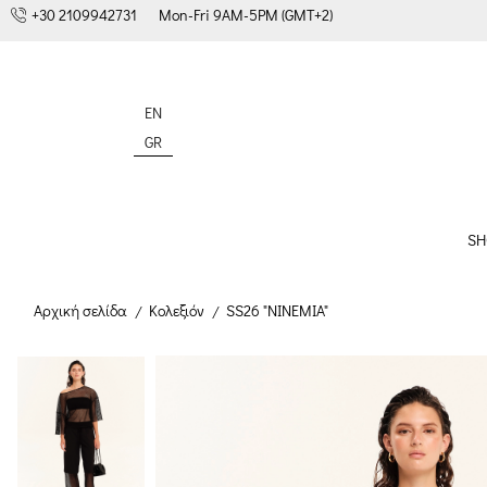
+30 2109942731
Mon-Fri 9AM-5PM (GMT+2)
EN
GR
SH
Αρχική σελίδα
Κολεξιόν
SS26 "NINEMIA"
/
/