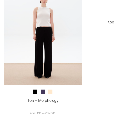
Κρο
Τοπ – Morphology
Price
€
28.00
–
€
39.20