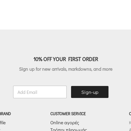
10% OFF YOUR FIRST ORDER
Sign up for new arrivals, markdowns, and more
E
Sign-up
m
a
i
l
 BRAND
CUSTOMER SERVICE
*
ile
Online αγορές
ς
Τρόποι πληρωμής