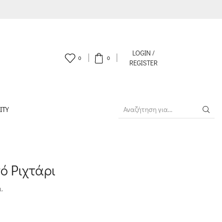
LOGIN /
0
0
REGISTER
ITY
SEARCH
INPUT
ό Ριχτάρι
.