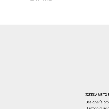
range:
€28.00
through
€39.20
ΣΧΕΤΙΚΑ ΜΕ ΤΟ
Designer’s prof
Η ιστορία μα