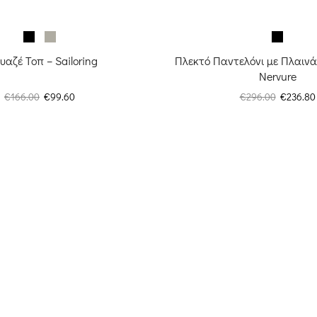
υαζέ Τοπ – Sailoring
Πλεκτό Παντελόνι με Πλαινά 
Nervure
Original
Η
Original
€
166.00
€
99.60
€
296.00
€
236.80
price
τρέχουσα
price
was:
τιμή
was:
€166.00.
είναι:
€296.00.
€99.60.