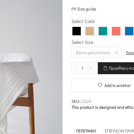
price
τρέχουσ
Size guide
was:
τιμή
€189.00.
είναι:
Select Color
€170.10.
Select Size
Εκκ
Archetypes
Προσθήκη στ
-
Μονό
Ριχτάρι
Add to wishlist
ποσότητα
SKU:
23224
This product is designed and ethic
ΠΕΡΙΓΡΑΦΉ
ΕΠΙΠΛΈΟΝ ΠΛΗ