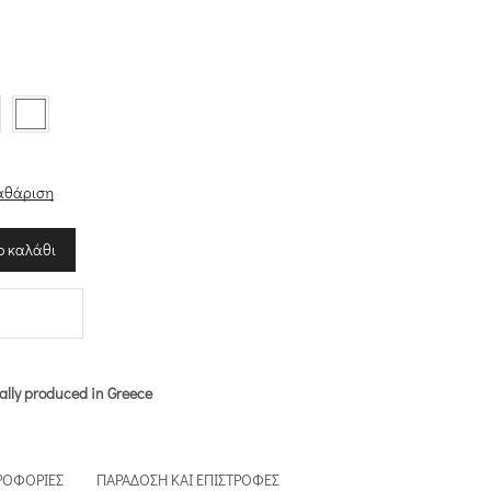
α
αθάριση
ο καλάθι
ally produced in Greece
ΡΟΦΟΡΊΕΣ
ΠΑΡΆΔΟΣΗ ΚΑΙ ΕΠΙΣΤΡΟΦΈΣ