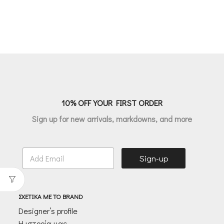
10% OFF YOUR FIRST ORDER
Sign up for new arrivals, markdowns, and more
E
Sign-up
m
a
i
l
ΣΧΕΤΙΚΑ ΜΕ ΤΟ BRAND
*
Designer’s profile
Η ιστορία μας