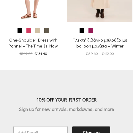
One-Shoulder Dress with
Πλεκτή ζιβάγκο μπλούζα με
Pannel – The Time Is Now
balloon μανίκια – Winter
Archetypes
Original
Η
Price
€
219.00
€
131.40
€
89.60
–
€
112.00
price
τρέχουσα
range:
was:
τιμή
€89.60
€219.00.
είναι:
through
€131.40.
€112.00
10% OFF YOUR FIRST ORDER
Sign up for new arrivals, markdowns, and more
E
Sign-up