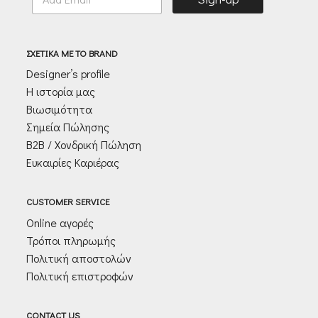
m
a
i
l
ΣΧΕΤΙΚΑ ΜΕ ΤΟ BRAND
*
Designer’s profile
Η ιστορία μας
Βιωσιμότητα
Σημεία Πώλησης
Β2Β / Χονδρική Πώληση
Ευκαιρίες Καριέρας
CUSTOMER SERVICE
Online αγορές
Τρόποι πληρωμής
Πολιτική αποστολών
Πολιτική επιστροφών
CONTACT US