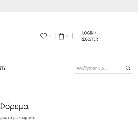
LOGIN /
0
0
REGISTER
ITY
SEARCH
INPUT
 Φόρεμα
προστά με κουμπιά.