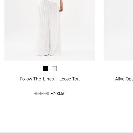
Follow The Lines – Loose Τοπ
Alive O
Original
Η
€
148.00
€
103.60
price
τρέχουσα
was:
τιμή
€148.00.
είναι:
€103.60.