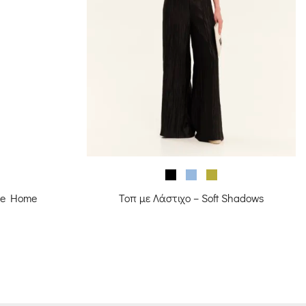
ike Home
Τοπ με Λάστιχο – Soft Shadows
ρέχουσα
ιμή
ίναι:
52.80.