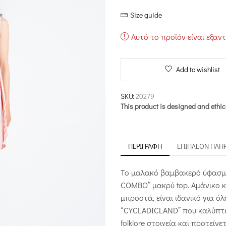
price
τρέχουσ
Size guide
was:
τιμή
€140.00.
είναι:
Αυτό το προϊόν είναι εξαν
€84.00.
Add to wishlist
SKU:
20279
This product is designed and ethic
ΠΕΡΙΓΡΑΦΉ
ΕΠΙΠΛΈΟΝ ΠΛΗ
Το μαλακό βαμβακερό ύφασμα
COMBO” μακρύ top. Αμάνικο κ
μπροστά, είναι ιδανικό για ό
“CYCLADICLAND” που καλύπτει
folklore στοιχεία και προτείν