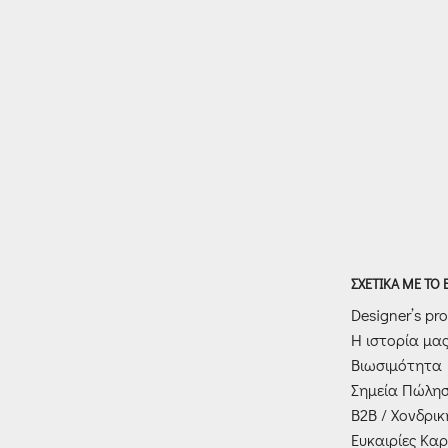
ΣΧΕΤΙΚΑ ΜΕ ΤΟ
Designer’s prof
Η ιστορία μα
Βιωσιμότητα
Σημεία Πώλη
Β2Β / Χονδρι
Ευκαιρίες Καρ