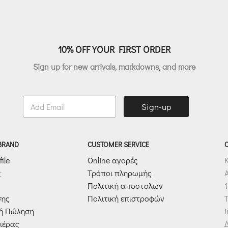
10% OFF YOUR FIRST ORDER
Sign up for new arrivals, markdowns, and more
E
Sign-up
m
a
i
l
 BRAND
CUSTOMER SERVICE
*
ile
Online αγορές
ς
Τρόποι πληρωμής
Πολιτική αποστολών
1
σης
Πολιτική επιστροφών
T
κή Πώληση
ιέρας