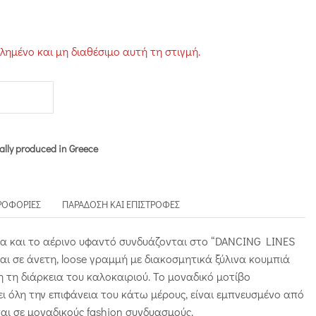
α
τλημένο και μη διαθέσιμο αυτή τη στιγμή.
ally produced in Greece
ΡΟΦΟΡΊΕΣ
ΠΑΡΆΔΟΣΗ ΚΑΙ ΕΠΙΣΤΡΟΦΈΣ
 και το αέρινο υφαντό συνδυάζονται στο “DANCING LINES
αι σε άνετη, loose γραμμή με διακοσμητικά ξύλινα κουμπιά
λη τη διάρκεια του καλοκαιριού. Το μοναδικό μοτίβο
 όλη την επιφάνεια του κάτω μέρους, είναι εμπνευσμένο από
εται σε μοναδικούς fashion συνδυασμούς.