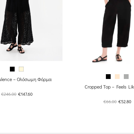
pulence – Ολόσωμη Φόρμα
Cropped Top – Feels L
Original
Η
€
246.00
€
147.60
price
τρέχουσα
Original
Η
€
66.00
€
52.80
was:
τιμή
price
τ
€246.00.
είναι:
was:
τ
€147.60.
€66.00.
ε
€