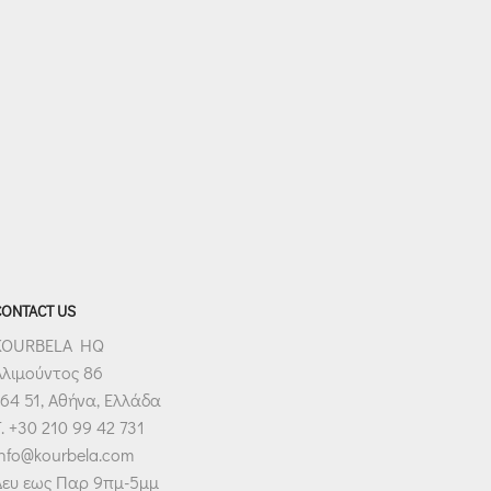
CONTACT US
KOURBELA HQ
Αλιμούντος 86
64 51, Αθήνα, Ελλάδα
. +30 210 99 42 731
info@kourbela.com
Δευ εως Παρ 9πμ-5μμ