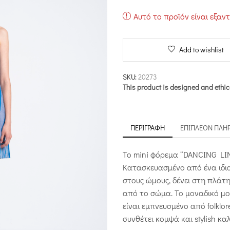
Αυτό το προϊόν είναι εξαν
Add to wishlist
SKU:
20273
This product is designed and ethic
ΠΕΡΙΓΡΑΦΉ
ΕΠΙΠΛΈΟΝ ΠΛΗ
To mini φόρεμα “DANCING LINE
Κατασκευασμένο από ένα ιδια
στους ώμους, δένει στη πλάτη
από το σώμα. Το μοναδικό μο
είναι εμπνευσμένο από folklo
συνθέτει κομψά και stylish κα