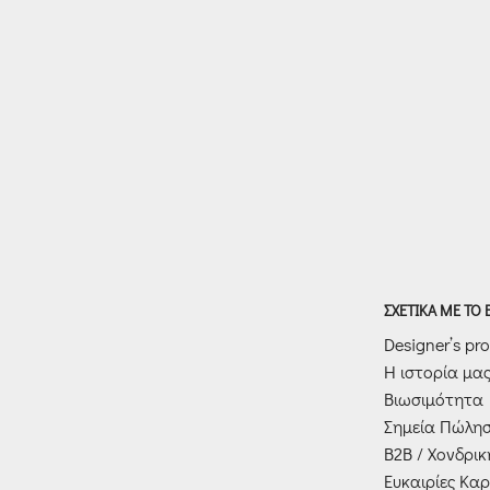
ΣΧΕΤΙΚΑ ΜΕ ΤΟ
Designer’s prof
Η ιστορία μα
Βιωσιμότητα
Σημεία Πώλη
Β2Β / Χονδρι
Ευκαιρίες Καρ