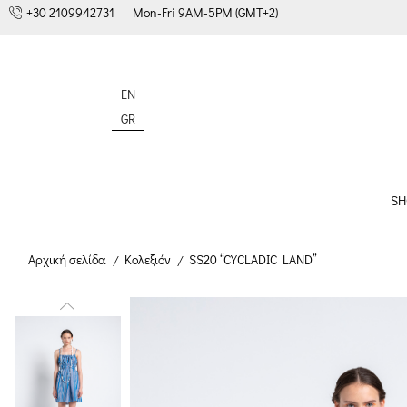
+30 2109942731
Mon-Fri 9AM-5PM (GMT+2)
EN
GR
SH
Αρχική σελίδα
Κολεξιόν
SS20 “CYCLADIC LAND”
/
/