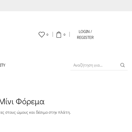
LOGIN /
0
0
REGISTER
ITY
SEARCH
INPUT
 Μίνι Φόρεμα
τες στους ώμους και δέσιμο στην πλάτη.