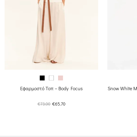
Εφαρμοστό Τοπ – Body Focus
Snow White Μ
Original
Η
€
73.00
€
65.70
price
τρέχουσα
was:
τιμή
€73.00.
είναι:
€65.70.