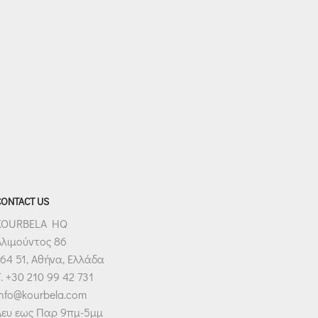
CONTACT US
KOURBELA HQ
Αλιμούντος 86
64 51, Αθήνα, Ελλάδα
. +30 210 99 42 731
info@kourbela.com
Δευ εως Παρ 9πμ-5μμ