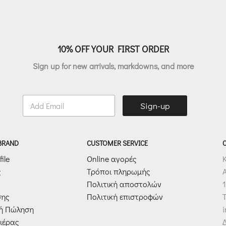
10% OFF YOUR FIRST ORDER
Sign up for new arrivals, markdowns, and more
E
Sign-up
m
a
i
l
 BRAND
CUSTOMER SERVICE
*
ile
Online αγορές
ς
Τρόποι πληρωμής
Πολιτική αποστολών
1
σης
Πολιτική επιστροφών
T
κή Πώληση
ιέρας