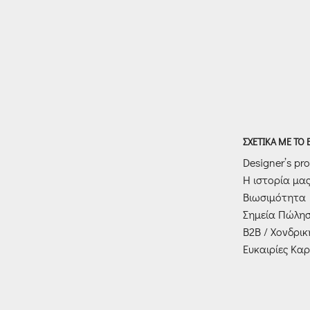
ΣΧΕΤΙΚΑ ΜΕ ΤΟ
Designer’s prof
Η ιστορία μα
Βιωσιμότητα
Σημεία Πώλη
Β2Β / Χονδρι
Ευκαιρίες Καρ