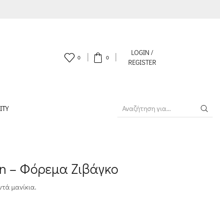
LOGIN /
0
0
REGISTER
ITY
SEARCH
INPUT
on – Φόρεμα Ζιβάγκο
ντά μανίκια.