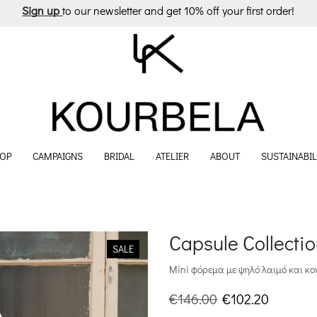
Sign up
to our newsletter and get 10% off your first order!
OP
CAMPAIGNS
BRIDAL
ATELIER
ABOUT
SUSTAINABIL
Capsule Collecti
SALE
Mini φόρεμα με ψηλό λαιμό και κο
Original
Η
€
146.00
€
102.20