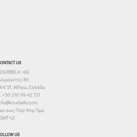
CONTACT US
KOURBELA HQ
Αλιμούντος 86
64 51, Αθήνα, Ελλάδα
. +30 210 99 42 731
info@kourbela.com
Δευ εως Παρ 9πμ-5μμ
(GMT+2)
FOLLOW US