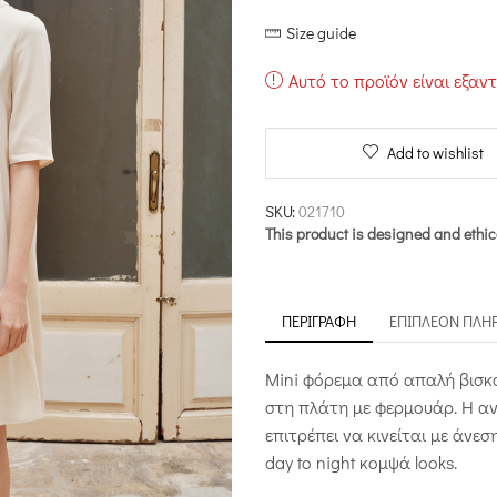
price
τρέχου
Size guide
was:
τιμή
€146.00.
είναι:
Αυτό το προϊόν είναι εξαν
€102.20
Add to wishlist
SKU:
021710
This product is designed and ethic
ΠΕΡΙΓΡΑΦΉ
ΕΠΙΠΛΈΟΝ ΠΛΗ
Mini φόρεμα από απαλή βισκόζ
στη πλάτη με φερμουάρ. Η αν
επιτρέπει να κινείται με άνεση
day to night κομψά looks.