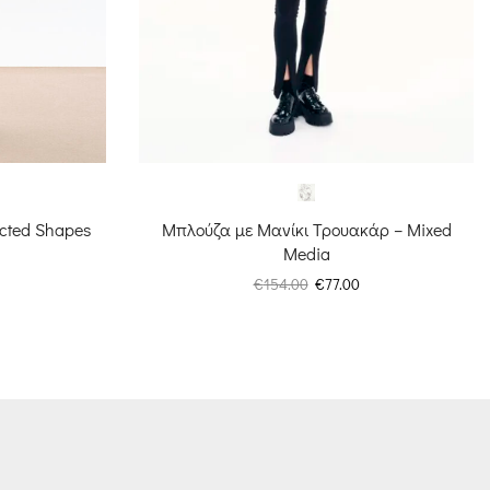
Μπλούζα με Μανίκι Τρουακάρ – Mixed
cted Shapes
Media
Original
Η
Η
€
154.00
€
77.00
price
τρέχουσα
ρέχουσα
was:
τιμή
ιμή
€154.00.
είναι:
ίναι:
€77.00.
81.00.