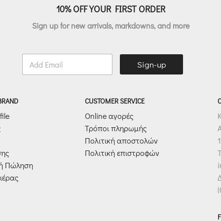
10% OFF YOUR FIRST ORDER
Sign up for new arrivals, markdowns, and more
E
Sign-up
m
a
i
l
 BRAND
CUSTOMER SERVICE
*
ile
Online αγορές
ς
Τρόποι πληρωμής
Πολιτική αποστολών
1
σης
Πολιτική επιστροφών
T
κή Πώληση
ιέρας