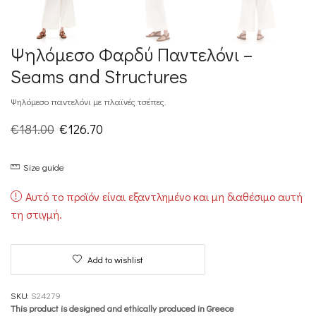
Ψηλόμεσο Φαρδύ Παντελόνι –
Seams and Structures
Ψηλόμεσο παντελόνι με πλαϊνές τσέπες.
Original
Η
€
181.00
€
126.70
price
τρέχουσα
Size guide
was:
τιμή
€181.00.
είναι:
Αυτό το προϊόν είναι εξαντλημένο και μη διαθέσιμο αυτή
€126.70.
τη στιγμή.
Add to wishlist
SKU:
S24279
This product is designed and ethically produced in Greece