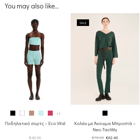
€138.00.
είναι:
You may also like...
€96.60.
SALE
+1
Ποδηλατικό σορτς – Eco Vital
Κολάν με Άνοιγμα Μπροστά –
Neo-Tactility
Original
Η
€
42.00
€
78.00
€
62.40