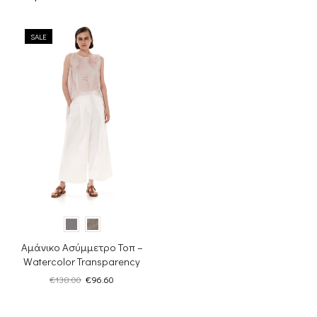
SALE
Αμάνικο Ασύμμετρο Τοπ –
Watercolor Transparency
Original
Η
€
138.00
€
96.60
price
τρέχουσα
was:
τιμή