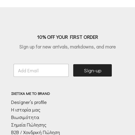
was:
τιμή
€163.00.
είναι:
€130.40.
10% OFF YOUR FIRST ORDER
Sign up for new arrivals, markdowns, and more
E
Sign-up
m
a
i
l
ΣΧΕΤΙΚΑ ΜΕ ΤΟ BRAND
*
Designer’s profile
Η ιστορία μας
Βιωσιμότητα
Σημεία Πώλησης
Β2Β / Χονδρική Πώληση