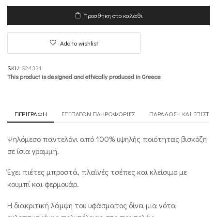
με
Πιέτες
Προσθήκη στο καλάθι
-
Luxurious
Drapery
Add to wishlist
ποσότητα
SKU:
S24331
This product is designed and ethically produced in Greece
ΠΕΡΙΓΡΑΦΉ
ΕΠΙΠΛΈΟΝ ΠΛΗΡΟΦΟΡΊΕΣ
ΠΑΡΆΔΟΣΗ ΚΑΙ ΕΠΙΣΤΡ
Ψηλόμεσο παντελόνι από 100% υψηλής ποιότητας βισκόζη
σε ίσια γραμμή.
Έχει πιέτες μπροστά, πλαϊνές τσέπες και κλείσιμο με
κουμπί και φερμουάρ.
Η διακριτική λάμψη του υφάσματος δίνει μια νότα