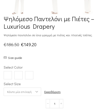
Ψηλόμεσο Παντελόνι με Πιέτες –
Luxurious Drapery
Ψηλόμεσο παντελόνι σε ίσια γραμμή με πιέτες και πλαϊνές τσέπες.
Original
Η
€
186.50
€
149.20
price
τρέχουσα
Size guide
was:
τιμή
€186.50.
είναι:
Select Color
€149.20.
Select Size
Εκκαθάριση
Ψηλόμεσο
Παντελόνι