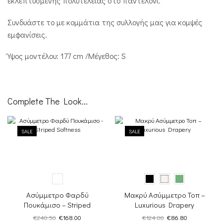
εκλεπτυσμένης πολυτέλειας στο παντελόνι.
Συνδυάστε το με κομμάτια της συλλογής μας για κομψές
εμφανίσεις.
Ύψος μοντέλου: 177 cm /Μέγεθος: S
Complete The Look...
SALE
SALE
Ασύμμετρο Φαρδύ
Μακρύ Ασύμμετρο Τοπ –
Πουκάμισο – Striped
Luxurious Drapery
Softness
Original
Η
Original
Η
€
240.50
€
168.00
€
124.00
€
86.80