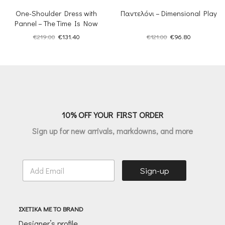
One-Shoulder Dress with
Παντελόνι – Dimensional Play
Pannel – The Time Is Now
Original
Η
Original
Η
€
219.00
€
131.40
€
121.00
€
96.80
price
τρέχουσα
price
τρέχουσα
was:
τιμή
was:
τιμή
€219.00.
είναι:
€121.00.
είναι:
€131.40.
€96.80.
10% OFF YOUR FIRST ORDER
Sign up for new arrivals, markdowns, and more
E
Sign-up
m
a
i
l
ΣΧΕΤΙΚΑ ΜΕ ΤΟ BRAND
*
Designer’s profile