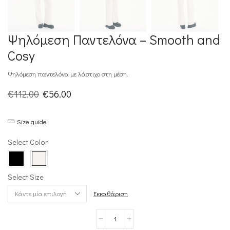
Ψηλόμεση Παντελόνα – Smooth and
Cosy
Ψηλόμεση παντελόνα με λάστιχο στη μέση.
Original
Η
€
112.00
€
56.00
price
τρέχουσα
Size guide
was:
τιμή
€112.00.
είναι:
Select Color
€56.00.
Select Size
Εκκαθάριση
Ψηλόμεση
Παντελόνα