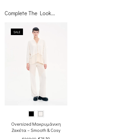
Complete The Look...
SALE
Oversized Μακρυμάνικη
Ζακέτα – Smooth & Cosy
Original
Η
€
149.00
€
74.50