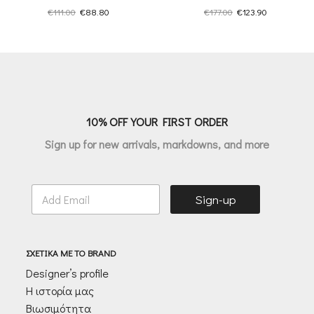
Original
Η
Original
Η
€
111.00
€
88.80
€
177.00
€
123.90
price
τρέχουσα
price
τρέχουσα
was:
τιμή
was:
τιμή
€111.00.
είναι:
€177.00.
είναι:
€88.80.
€123.90.
10% OFF YOUR FIRST ORDER
Sign up for new arrivals, markdowns, and more
E
Sign-up
m
a
i
l
ΣΧΕΤΙΚΑ ΜΕ ΤΟ BRAND
*
Designer’s profile
Η ιστορία μας
Βιωσιμότητα