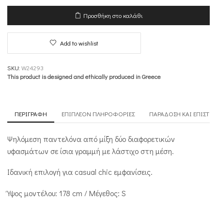
–
Smooth
Προσθήκη στο καλάθι
and
Cosy
ποσότητα
Add to wishlist
SKU:
W24293
This product is designed and ethically produced in Greece
ΠΕΡΙΓΡΑΦΉ
ΕΠΙΠΛΈΟΝ ΠΛΗΡΟΦΟΡΊΕΣ
ΠΑΡΆΔΟΣΗ ΚΑΙ ΕΠΙΣΤΡ
Ψηλόμεση παντελόνα από μίξη δύο διαφορετικών
υφασμάτων σε ίσια γραμμή με λάστιχο στη μέση.
Ιδανική επιλογή για casual chic εμφανίσεις.
Ύψος μοντέλου: 178 cm / Μέγεθος: S