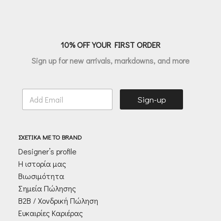
€105.70.
10% OFF YOUR FIRST ORDER
Sign up for new arrivals, markdowns, and more
E
Sign-up
m
a
i
l
ΣΧΕΤΙΚΑ ΜΕ ΤΟ BRAND
*
Designer’s profile
Η ιστορία μας
Βιωσιμότητα
Σημεία Πώλησης
Β2Β / Χονδρική Πώληση
Ευκαιρίες Καριέρας