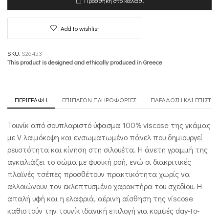
Προσθήκη στο καλάθι
Dimensional
Play
ποσότητα
Add to wishlist
SKU:
S26453
This product is designed and ethically produced in Greece
ΠΕΡΙΓΡΑΦΉ
ΕΠΙΠΛΈΟΝ ΠΛΗΡΟΦΟΡΊΕΣ
ΠΑΡΆΔΟΣΗ ΚΑΙ ΕΠΙΣΤΡ
Τουνίκ από σουπλαριστό ύφασμα 100% viscose της γκάμας
με V λαιμόκοψη και ενσωματωμένο πάνελ που δημιουργεί
ρευστότητα και κίνηση στη σιλουέτα. Η άνετη γραμμή της
αγκαλιάζει το σώμα με φυσική ροή, ενώ οι διακριτικές
πλαϊνές τσέπες προσθέτουν πρακτικότητα χωρίς να
αλλοιώνουν τον εκλεπτυσμένο χαρακτήρα του σχεδίου. Η
απαλή υφή και η ελαφριά, αέρινη αίσθηση της viscose
καθιστούν την τουνίκ ιδανική επιλογή για κομψές day-to-