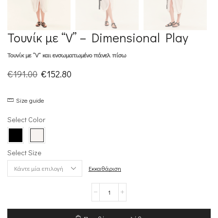
Τουνίκ με “V” – Dimensional Play
Τουνίκ με “V” και ενσωματωμένο πάνελ πίσω
Original
Η
€
191.00
€
152.80
price
τρέχουσα
Size guide
was:
τιμή
€191.00.
είναι:
Select Color
€152.80.
Select Size
Εκκαθάριση
Τουνίκ
με
“V”
–