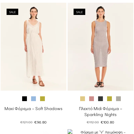
SALE
SALE
Maxi Φόρεμα – Soft Shadows
Πλεκτό Midi Φόρεμα –
Sparkling Nights
Original
Η
Original
Η
€
121.00
€
96.80
€
112.00
€
100.80
price
τρέχουσα
price
τρέχουσα
was:
τιμή
was:
τιμή