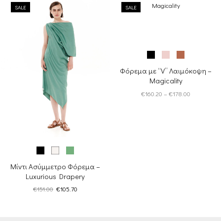
SALE
€121.00.
είναι:
SALE
€112.00.
είναι:
€96.80.
€100.80.
Φόρεμα με “V” Λαιμόκοψη –
Magicality
Price
€
160.20
–
€
178.00
range:
€160.20
through
€178.00
Μίντι Ασύμμετρο Φόρεμα –
Luxurious Drapery
Original
Η
€
151.00
€
105.70
price
τρέχουσα
was:
τιμή
€151.00.
είναι: