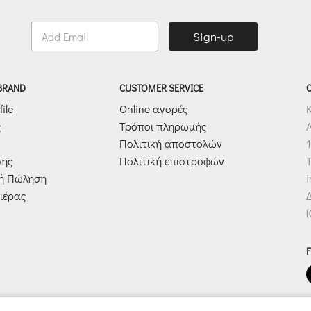
E
Sign-up
m
a
i
l
 BRAND
CUSTOMER SERVICE
*
ile
Online αγορές
ς
Τρόποι πληρωμής
Πολιτική αποστολών
1
σης
Πολιτική επιστροφών
T
κή Πώληση
ιέρας