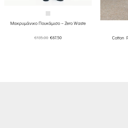
Μακρυμάνικο Πουκάμισο – Zero Waste
Original
Η
Cotton 
€
135.00
€
67.50
price
τρέχουσα
was:
τιμή
€135.00.
είναι:
€67.50.