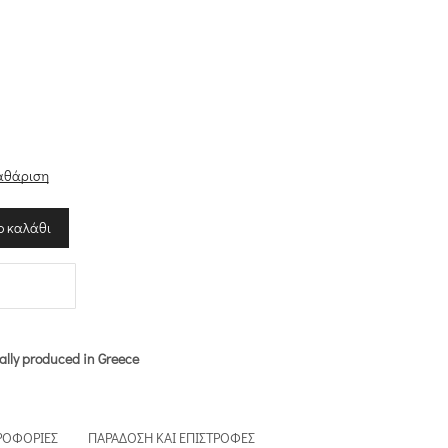
α
αθάριση
ο καλάθι
ally produced in Greece
ΡΟΦΟΡΊΕΣ
ΠΑΡΆΔΟΣΗ ΚΑΙ ΕΠΙΣΤΡΟΦΈΣ