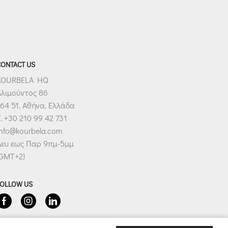
CONTACT US
KOURBELA HQ
Αλιμούντος 86
64 51, Αθήνα, Ελλάδα
. +30 210 99 42 731
info@kourbela.com
Δευ εως Παρ 9πμ-5μμ
(GMT+2)
FOLLOW US
Facebook
Instagram
Linkedin