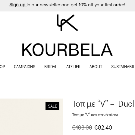
Sign up
to our newsletter and get 10% off your first order!
OP
CAMPAIGNS
BRIDAL
ATELIER
ABOUT
SUSTAINABIL
Τοπ με “V” – Dual
SALE
Τοπ με “V” και πανό πίσω
Original
Η
€
103.00
€
82.40