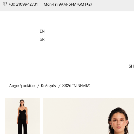
+30 2109942731
Mon-Fri 9AM-5PM (GMT+2)
EN
GR
SH
Αρχική σελίδα
Κολεξιόν
SS26 "NINEMIA"
/
/