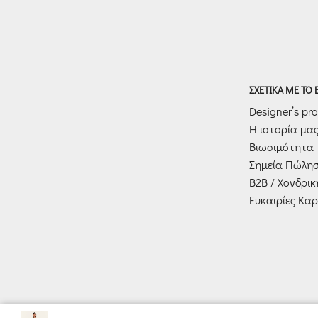
ΣΧΕΤΙΚΑ ΜΕ ΤΟ
Designer’s prof
Η ιστορία μα
Βιωσιμότητα
Σημεία Πώλη
Β2Β / Χονδρι
Ευκαιρίες Καρ