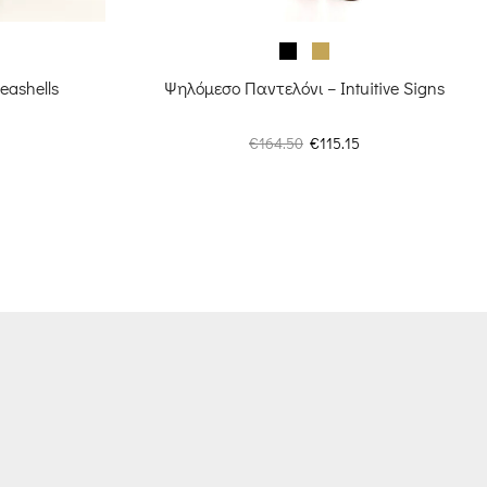
eashells
Ψηλόμεσο Παντελόνι – Intuitive Signs
Original
Η
€
164.50
€
115.15
price
τρέχουσα
was:
τιμή
€164.50.
είναι:
€115.15.