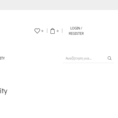
LOGIN /
0
0
REGISTER
ITY
SEARCH
INPUT
ity