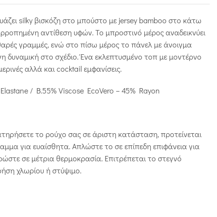
άζει silky βισκόζη στο μπούστο με jersey bamboo στο κάτω
ορροπημένη αντίθεση υφών. Το μπροστινό μέρος αναδεικνύει
αθαρές γραμμές, ενώ στο πίσω μέρος το πάνελ με άνοιγμα
νη δυναμική στο σχέδιο. Ένα εκλεπτυσμένο τοπ με μοντέρνο
ρινές αλλά και cocktail εμφανίσεις.
Elastane / B.55% Viscose EcoVero – 45% Rayon
ιατηρήσετε το ρούχο σας σε άριστη κατάσταση, προτείνεται
αμμα για ευαίσθητα. Απλώστε το σε επίπεδη επιφάνεια για
ερώστε σε μέτρια θερμοκρασία. Επιτρέπεται το στεγνό
ρήση χλωρίου ή στύψιμο.