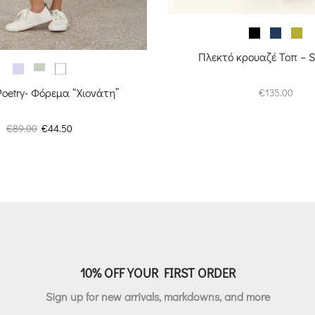
Πλεκτό κρουαζέ Τοπ – S
Poetry- Φόρεμα “Χιονάτη”
€
135.00
Original
Η
€
89.00
€
44.50
price
τρέχουσα
was:
τιμή
€89.00.
είναι:
€44.50.
10% OFF YOUR FIRST ORDER
Sign up for new arrivals, markdowns, and more