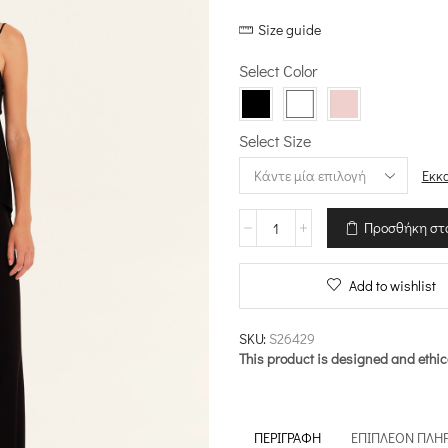
price
τρέχουσ
Size guide
was:
τιμή
€103.00.
είναι:
Select Color
€82.40.
Select Size
Εκκ
Τοπ
Προσθήκη στ
με
“V”
–
Add to wishlist
Duality
ποσότητα
SKU:
S26429
This product is designed and ethic
ΠΕΡΙΓΡΑΦΉ
ΕΠΙΠΛΈΟΝ ΠΛΗ