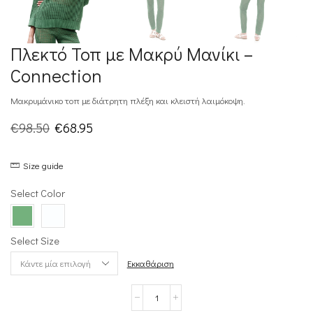
Πλεκτό Τοπ με Μακρύ Μανίκι –
Connection
Μακρυμάνικο τοπ με διάτρητη πλέξη και κλειστή λαιμόκοψη.
Original
Η
€
98.50
€
68.95
price
τρέχουσα
Size guide
was:
τιμή
€98.50.
είναι:
Select Color
€68.95.
Select Size
Εκκαθάριση
Πλεκτό
Τοπ