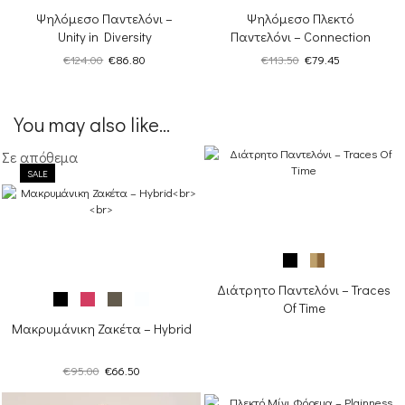
Ψηλόμεσο Παντελόνι –
Ψηλόμεσο Πλεκτό
Unity in Diversity
Παντελόνι – Connection
Original
Η
Original
Η
€
124.00
€
86.80
€
113.50
€
79.45
price
τρέχουσα
price
τρέχουσα
was:
τιμή
was:
τιμή
€124.00.
είναι:
€113.50.
είναι:
You may also like...
€86.80.
€79.45.
Σε απόθεμα
SALE
Διάτρητο Παντελόνι – Traces
Of Time
Μακρυμάνικη Ζακέτα – Hybrid
Original
Η
€
95.00
€
66.50
price
τρέχουσα
was:
τιμή