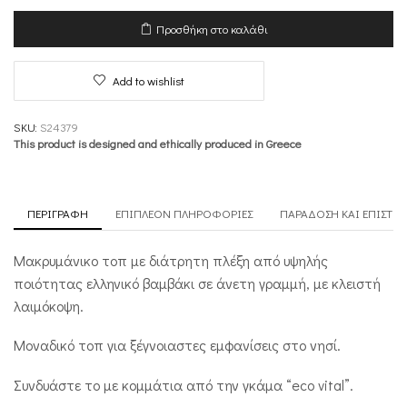
με
Μακρύ
Προσθήκη στο καλάθι
Μανίκι
-
Connection
Add to wishlist
ποσότητα
SKU:
S24379
This product is designed and ethically produced in Greece
ΠΕΡΙΓΡΑΦΉ
ΕΠΙΠΛΈΟΝ ΠΛΗΡΟΦΟΡΊΕΣ
ΠΑΡΆΔΟΣΗ ΚΑΙ ΕΠΙΣΤΡ
Μακρυμάνικο τοπ με διάτρητη πλέξη από υψηλής
ποιότητας ελληνικό βαμβάκι σε άνετη γραμμή, με κλειστή
λαιμόκοψη.
Μοναδικό τοπ για ξέγνοιαστες εμφανίσεις στο νησί.
Συνδυάστε το με κομμάτια από την γκάμα “eco vital”.