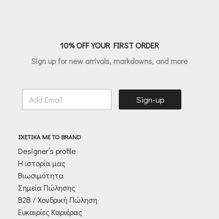
€156.80.
10% OFF YOUR FIRST ORDER
Sign up for new arrivals, markdowns, and more
E
Sign-up
m
a
i
l
ΣΧΕΤΙΚΑ ΜΕ ΤΟ BRAND
*
Designer’s profile
Η ιστορία μας
Βιωσιμότητα
Σημεία Πώλησης
Β2Β / Χονδρική Πώληση
Ευκαιρίες Καριέρας