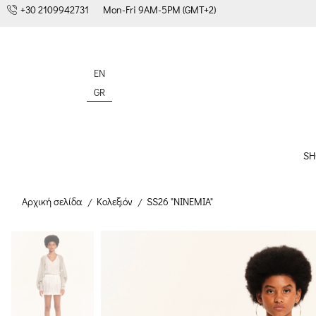
+30 2109942731
Mon-Fri 9AM-5PM (GMT+2)
EN
GR
SH
Αρχική σελίδα
Κολεξιόν
SS26 "NINEMIA"
/
/