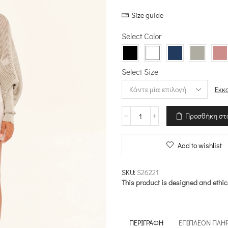
range:
Size guide
€67.50
through
Select Color
€75.00
Select Size
Εκκ
Πλεκτό
Προσθήκη στ
Μπολερό
–
Archetypes
Add to wishlist
ποσότητα
SKU:
S26221
This product is designed and ethic
ΠΕΡΙΓΡΑΦΉ
ΕΠΙΠΛΈΟΝ ΠΛΗ