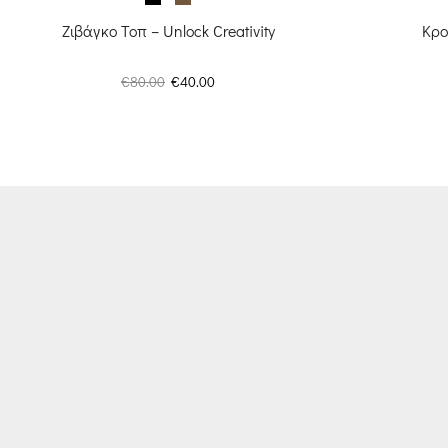
Κρο
Ζιβάγκο Τοπ – Unlock Creativity
Original
Η
€
80.00
€
40.00
price
τρέχουσα
was:
τιμή
€80.00.
είναι:
€40.00.