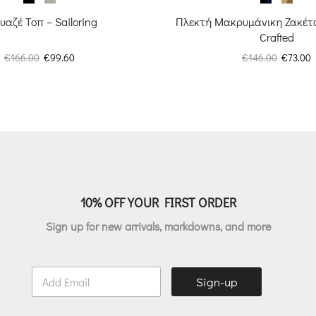
υαζέ Τοπ – Sailoring
Πλεκτή Μακρυμάνικη Ζακέτα –
Crafted
Original
Η
Original
€
166.00
€
99.60
€
146.00
€
73.00
price
τρέχουσα
price
τ
was:
τιμή
was:
τ
€166.00.
είναι:
€146.00.
ε
€99.60.
€
10% OFF YOUR FIRST ORDER
Sign up for new arrivals, markdowns, and more
E
Sign-up
m
a
i