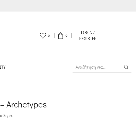
LOGIN /
0
0
REGISTER
ITY
SEARCH
INPUT
– Archetypes
πολερό.