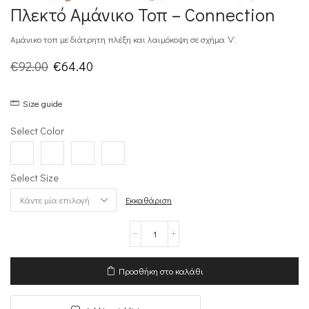
Πλεκτό Αμάνικο Τοπ – Connection
Αμάνικο τοπ με διάτρητη πλέξη και λαιμόκοψη σε σχήμα ‘V’.
Original
Η
€
92.00
€
64.40
price
τρέχουσα
Size guide
was:
τιμή
€92.00.
είναι:
Select Color
€64.40.
Select Size
Εκκαθάριση
Πλεκτό
Αμάνικο
Τοπ
-
Προσθήκη στο καλάθι
Connection
ποσότητα