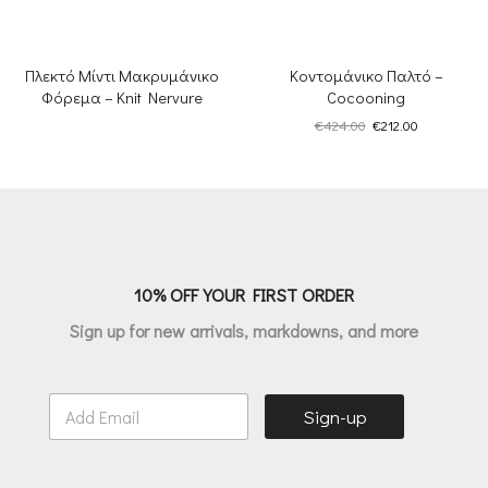
Πλεκτό Μίντι Μακρυμάνικο
Κοντομάνικο Παλτό –
Φόρεμα – Knit Nervure
Cocooning
Original
Η
€
424.00
€
212.00
price
τρέχουσα
was:
τιμή
€424.00.
είναι:
€212.00.
10% OFF YOUR FIRST ORDER
Sign up for new arrivals, markdowns, and more
E
Sign-up
m
a
i
l