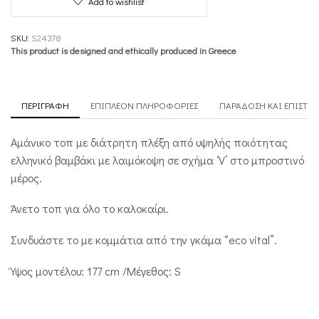
Add to wishlist
SKU:
S24378
This product is designed and ethically produced in Greece
ΠΕΡΙΓΡΑΦΉ
ΕΠΙΠΛΈΟΝ ΠΛΗΡΟΦΟΡΊΕΣ
ΠΑΡΆΔΟΣΗ ΚΑΙ ΕΠΙΣΤΡ
Αμάνικο τοπ με διάτρητη πλέξη από υψηλής ποιότητας
ελληνικό βαμβάκι με λαιμόκοψη σε σχήμα ‘V’ στο μπροστινό
μέρος.
Άνετο τοπ για όλο το καλοκαίρι.
Συνδυάστε το με κομμάτια από την γκάμα “eco vital”.
Ύψος μοντέλου: 177 cm /Μέγεθος: S