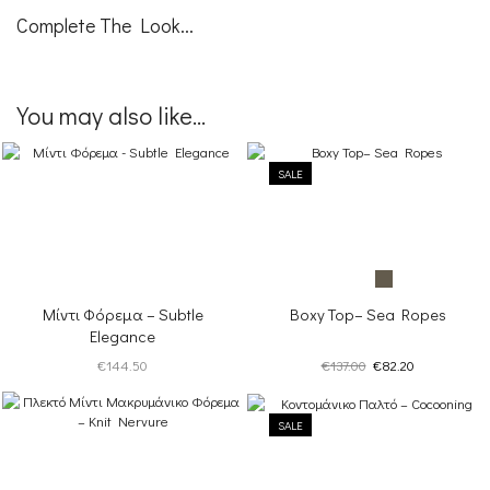
Complete The Look...
You may also like...
SALE
Μίντι Φόρεμα – Subtle
Boxy Top– Sea Ropes
Elegance
Original
Η
€
144.50
€
137.00
€
82.20
price
τρέχουσα
was:
τιμή
SALE
€137.00.
είναι:
€82.20.