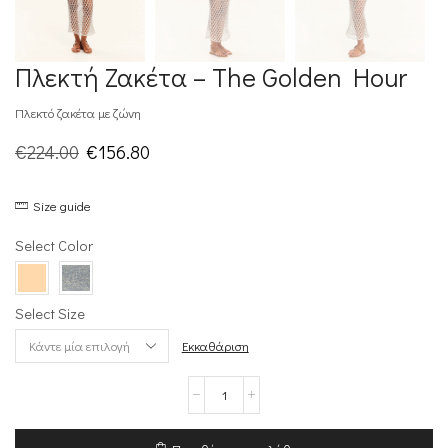
Πλεκτή Ζακέτα – The Golden Hour
Πλεκτό ζακέτα με ζώνη
Original
Η
€
224.00
€
156.80
price
τρέχουσα
Size guide
was:
τιμή
€224.00.
είναι:
Select Color
€156.80.
Select Size
Εκκαθάριση
Πλεκτή
Ζακέτα
–
The