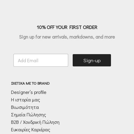
€61.50.
10% OFF YOUR FIRST ORDER
Sign up for new arrivals, markdowns, and more
E
Sign-up
m
a
i
l
ΣΧΕΤΙΚΑ ΜΕ ΤΟ BRAND
*
Designer’s profile
Η ιστορία μας
Βιωσιμότητα
Σημεία Πώλησης
Β2Β / Χονδρική Πώληση
Ευκαιρίες Καριέρας