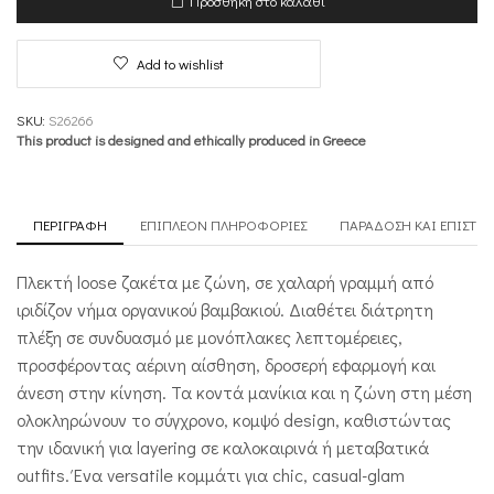
Προσθήκη στο καλάθι
Golden
Hour
ποσότητα
Add to wishlist
SKU:
S26266
This product is designed and ethically produced in Greece
ΠΕΡΙΓΡΑΦΉ
ΕΠΙΠΛΈΟΝ ΠΛΗΡΟΦΟΡΊΕΣ
ΠΑΡΆΔΟΣΗ ΚΑΙ ΕΠΙΣΤΡ
Πλεκτή loose ζακέτα με ζώνη, σε χαλαρή γραμμή από
ιριδίζον νήμα οργανικού βαμβακιού. Διαθέτει διάτρητη
πλέξη σε συνδυασμό με μονόπλακες λεπτομέρειες,
προσφέροντας αέρινη αίσθηση, δροσερή εφαρμογή και
άνεση στην κίνηση. Τα κοντά μανίκια και η ζώνη στη μέση
ολοκληρώνουν το σύγχρονο, κομψό design, καθιστώντας
την ιδανική για layering σε καλοκαιρινά ή μεταβατικά
outfits. Ένα versatile κομμάτι για chic, casual-glam