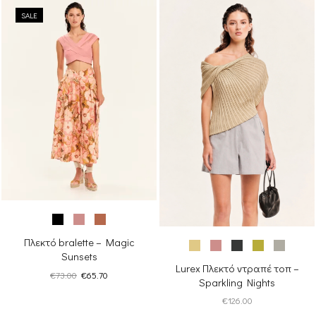
SALE
Πλεκτό bralette – Magic
Sunsets
Lurex Πλεκτό ντραπέ τοπ –
Original
Η
€
73.00
€
65.70
Sparkling Nights
price
τρέχουσα
€
126.00
was:
τιμή
€73.00.
είναι: