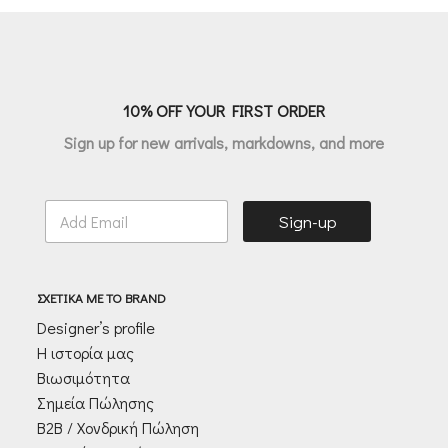
€95.00.
είναι:
€114.00.
είναι:
€47.50.
€79.80.
10% OFF YOUR FIRST ORDER
Sign up for new arrivals, markdowns, and more
E
Sign-up
m
a
i
l
ΣΧΕΤΙΚΑ ΜΕ ΤΟ BRAND
*
Designer’s profile
Η ιστορία μας
Βιωσιμότητα
Σημεία Πώλησης
Β2Β / Χονδρική Πώληση