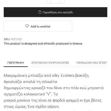
Κρουαζέ
Μπλούζα
-
Προσθήκη στο καλάθι
Sleekness
ποσότητα
Add to wishlist
SKU:
W25352
This product is designed and ethically produced in Greece
ΠΕΡΙΓΡΑΦΉ
ΕΠΙΠΛΈΟΝ ΠΛΗΡΟΦΟΡΊΕΣ
ΠΑΡΆΔΟΣΗ ΚΑΙ ΕΠΙΣΤΡ
Μακρυμάνικη μπλούζα από silky EcoVero βισκόζη.
Αγκαλιάζει απαλά τη σιλουέτα
δημιουργώντας κρουαζέ που δένει στο πλάι ενώ μπροστά
σχηματίζει κολακευτικό “V”. Τα
μακριά μανίκια της είναι σε φαρδιά γραμμή κι έχει βάτες
στους ώμους. Ένα σχέδιο αέρινο,