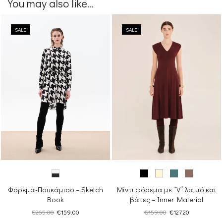
You may also like...
€198.00
SALE
SALE
Μίντι φόρεμα με “V” λαιμό και
Φόρεμα-Πουκάμισο – Sketch
βάτες – Inner Material
Book
Original
Η
Original
Η
€
159.00
€
127.20
€
265.00
€
159.00
price
τρέχουσα
price
τρέχουσα