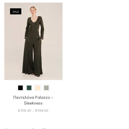
SALE
Παντελόνα Palazzo –
Sleekness
Price
€
158.40
–
€
198.00
range:
€158.40
through