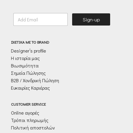
E
Sign-up
m
a
i
l
ΣΧΕΤΙΚΑ ΜΕ ΤΟ BRAND
*
Designer’s profile
Η ιστορία μας
Βιωσιμότητα
Σημεία Πώλησης
Β2Β / Χονδρική Πώληση
Ευκαιρίες Καριέρας
CUSTOMER SERVICE
Online αγορές
Τρόποι πληρωμής
Πολιτική αποστολών