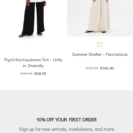
Summer Shelter – Παντελόνα
Ριχτό Κοντομάνικο Τοπ – Unity
in Diversity
Original
Η
€
176.00
€
140.80
Original
Η
price
τρέχουσα
€
98.50
€
68.95
price
τρέχουσα
was:
τιμή
was:
τιμή
€176.00.
είναι:
€98.50.
είναι:
€140.80.
€68.95.
10% OFF YOUR FIRST ORDER
Sign up for new arrivals, markdowns, and more