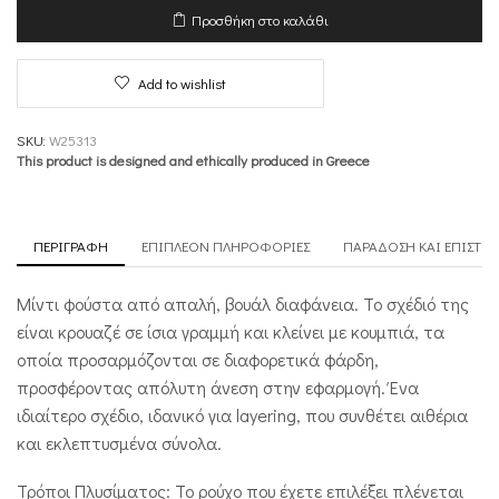
Intimacy
Προσθήκη στο καλάθι
ποσότητα
Add to wishlist
SKU:
W25313
This product is designed and ethically produced in Greece
ΠΕΡΙΓΡΑΦΉ
ΕΠΙΠΛΈΟΝ ΠΛΗΡΟΦΟΡΊΕΣ
ΠΑΡΆΔΟΣΗ ΚΑΙ ΕΠΙΣΤΡ
Μίντι φούστα από απαλή, βουάλ διαφάνεια. Το σχέδιό της
είναι κρουαζέ σε ίσια γραμμή και κλείνει με κουμπιά, τα
οποία προσαρμόζονται σε διαφορετικά φάρδη,
προσφέροντας απόλυτη άνεση στην εφαρμογή. Ένα
ιδιαίτερο σχέδιο, ιδανικό για layering, που συνθέτει αιθέρια
και εκλεπτυσμένα σύνολα.
Τρόποι Πλυσίματος: Το ρούχο που έχετε επιλέξει πλένεται