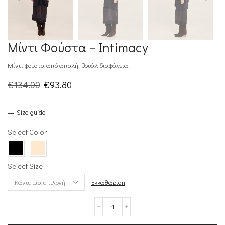
Μίντι Φούστα – Intimacy
Μίντι φούστα από απαλή, βουάλ διαφάνεια.
Original
Η
€
134.00
€
93.80
price
τρέχουσα
Size guide
was:
τιμή
€134.00.
είναι:
Select Color
€93.80.
Select Size
Εκκαθάριση
Μίντι
Φούστα
–