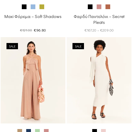
Maxi Φόρεμα – Soft Shadows
Φαρδύ Παντελόνι – Secret
Pleats
Original
Η
Price
€
121.00
€
96.80
€
167.20
–
€
209.00
price
τρέχουσα
range:
was:
τιμή
€167.20
SALE
€121.00.
είναι:
SALE
through
€96.80.
€209.00