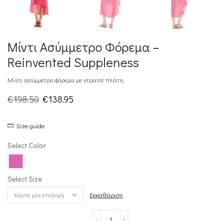
Μίντι Ασύμμετρο Φόρεμα –
Reinvented Suppleness
Μίντι ασύμμετρο φόρεμα με ντραπέ πλάτη.
Original
Η
€
198.50
€
138.95
price
τρέχουσα
Size guide
was:
τιμή
€198.50.
είναι:
Select Color
€138.95.
Select Size
Εκκαθάριση
Μίντι