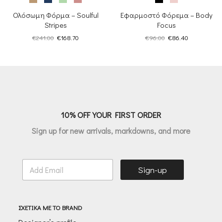
Ολόσωμη Φόρμα – Soulful
Εφαρμοστό Φόρεμα – Body
Stripes
Focus
Original
Η
Original
Η
€
241.00
€
168.70
€
96.00
€
86.40
price
τρέχουσα
price
τρέχουσα
was:
τιμή
was:
τιμή
€241.00.
είναι:
€96.00.
είναι:
€168.70.
€86.40.
10% OFF YOUR FIRST ORDER
Sign up for new arrivals, markdowns, and more
E
Sign-up
m
a
i
l
ΣΧΕΤΙΚΑ ΜΕ ΤΟ BRAND
*