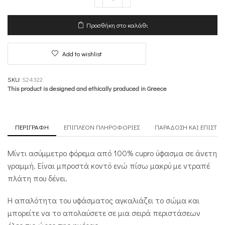
Ασύμμετρο
Φόρεμα
-
Προσθήκη στο καλάθι
Reinvented
Suppleness
ποσότητα
Add to wishlist
SKU:
S24322
This product is designed and ethically produced in Greece
ΠΕΡΙΓΡΑΦΉ
ΕΠΙΠΛΈΟΝ ΠΛΗΡΟΦΟΡΊΕΣ
ΠΑΡΆΔΟΣΗ ΚΑΙ ΕΠΙΣΤΡ
Μίντι ασύμμετρο φόρεμα από 100% cupro ύφασμα σε άνετη
γραμμή. Είναι μπροστά κοντό ενώ πίσω μακρύ με ντραπέ
πλάτη που δένει.
Η απαλότητα του υφάσματος αγκαλιάζει το σώμα και
μπορείτε να το απολαύσετε σε μια σειρά περιστάσεων