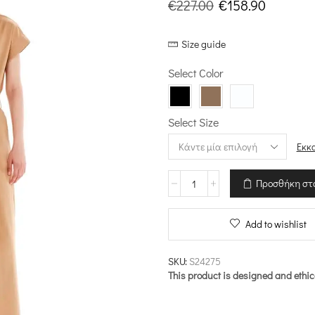
Original
Η
€
227.00
€
158.90
price
τρέχου
Size guide
was:
τιμή
€227.00.
είναι:
Select Color
€158.90.
Select Size
Εκκ
Κοντομάνικη
Προσθήκη στ
Ολόσωμη
Φόρμα
-
Add to wishlist
Seams
and
Structure
SKU:
S24275
ποσότητα
This product is designed and ethic