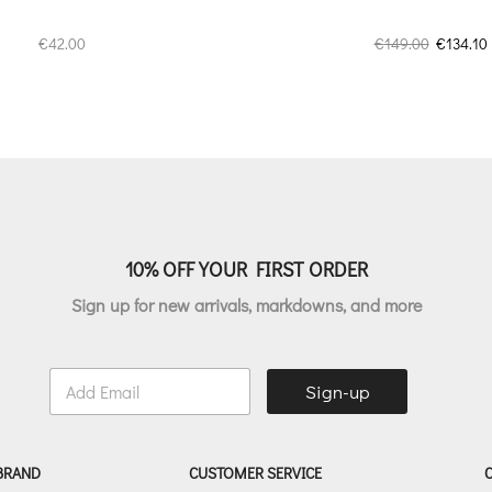
Original
€
42.00
€
149.00
€
134.10
price
was:
€149.00.
ε
10% OFF YOUR FIRST ORDER
Sign up for new arrivals, markdowns, and more
E
Sign-up
m
a
i
l
 BRAND
CUSTOMER SERVICE
*