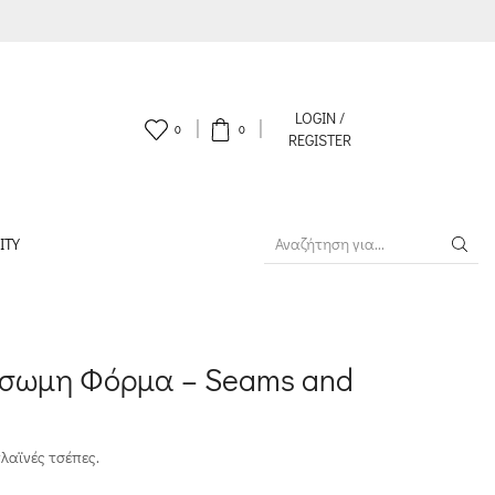
LOGIN /
0
0
REGISTER
ITY
SEARCH
INPUT
όσωμη Φόρμα – Seams and
λαϊνές τσέπες.