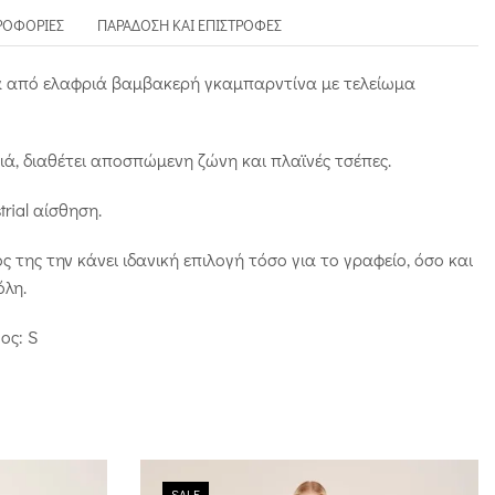
ΡΟΦΟΡΊΕΣ
ΠΑΡΆΔΟΣΗ ΚΑΙ ΕΠΙΣΤΡΟΦΈΣ
 από ελαφριά βαμβακερή γκαμπαρντίνα με τελείωμα
ιά, διαθέτει αποσπώμενη ζώνη και πλαϊνές τσέπες.
trial αίσθηση.
 της την κάνει ιδανική επιλογή τόσο για το γραφείο, όσο και
όλη.
ος: S
SALE