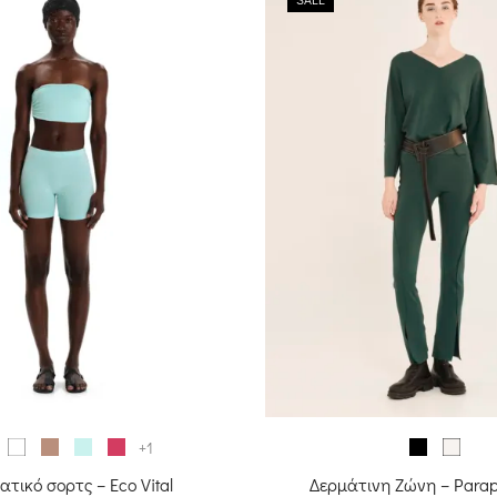
+1
τικό σορτς – Eco Vital
Δερμάτινη Ζώνη – Parap