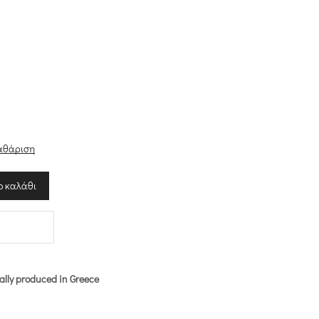
σα
αθάριση
ο καλάθι
ally produced in Greece