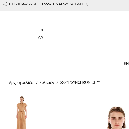
+30 2109942731
Mon-Fri 9AM-5PM (GMT+2)
EN
GR
SH
Αρχική σελίδα
Κολεξιόν
SS24 "SYNCHRONICITY"
/
/