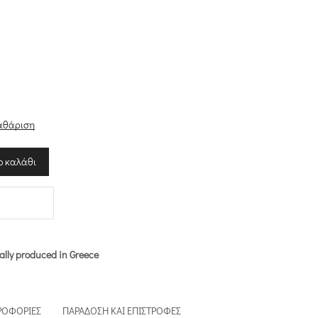
α
αθάριση
ο καλάθι
ally produced in Greece
ΡΟΦΟΡΊΕΣ
ΠΑΡΆΔΟΣΗ ΚΑΙ ΕΠΙΣΤΡΟΦΈΣ