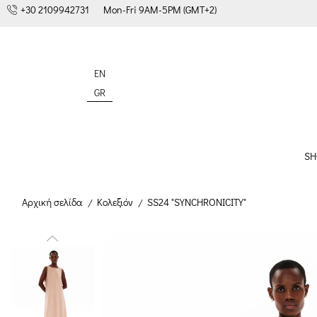
+30 2109942731
Mon-Fri 9AM-5PM (GMT+2)
EN
GR
SH
Αρχική σελίδα
Κολεξιόν
SS24 "SYNCHRONICITY"
/
/