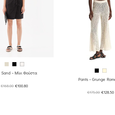
d Sand – Μίνι Φούστα
Pants – Grunge Rom
Original
Η
€
168.00
€
100.80
price
τρέχουσα
Original
€
175.00
€
128.50
was:
τιμή
price
€168.00.
είναι:
was:
€100.80.
€175.00.