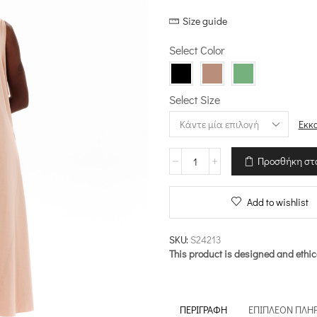
price
τρέχουσ
Size guide
was:
τιμή
€105.50.
είναι:
Select Color
€73.85.
Select Size
Εκκ
Ασύμμετρο
Προσθήκη στ
Φαρδύ
Φόρεμα
–
Add to wishlist
Eco
Vital
ποσότητα
SKU:
S24213
This product is designed and ethic
ΠΕΡΙΓΡΑΦΉ
ΕΠΙΠΛΈΟΝ ΠΛΗ