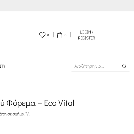
LOGIN /
0
0
REGISTER
ITY
SEARCH
INPUT
 Φόρεμα – Eco Vital
τη σε σχήμα ‘V’.