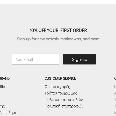
10% OFF YOUR FIRST ORDER
Sign up for new arrivals, markdowns, and more
E
Sign-up
m
a
i
l
 BRAND
CUSTOMER SERVICE
*
ile
Online αγορές
ς
Τρόποι πληρωμής
Πολιτική αποστολών
1
σης
Πολιτική επιστροφών
T
κή Πώληση