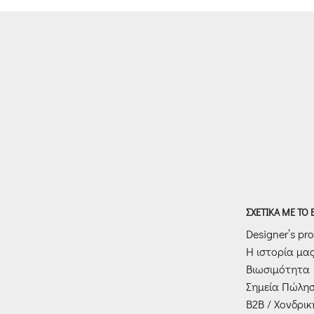
ΣΧΕΤΙΚΑ ΜΕ ΤΟ
Designer’s prof
Η ιστορία μα
Βιωσιμότητα
Σημεία Πώλη
Β2Β / Χονδρι