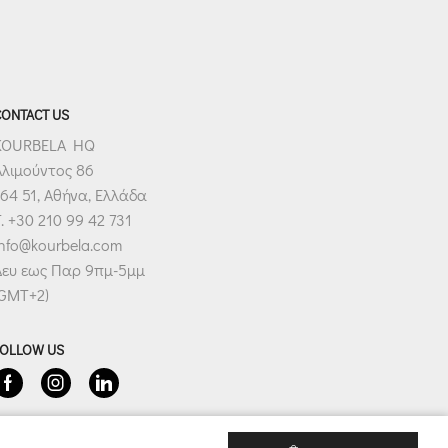
CONTACT US
KOURBELA HQ
Αλιμούντος 86
64 51, Αθήνα, Ελλάδα
. +30 210 99 42 731
info@kourbela.com
Δευ εως Παρ 9πμ-5μμ
(GMT+2)
FOLLOW US
Facebook
Instagram
Linkedin