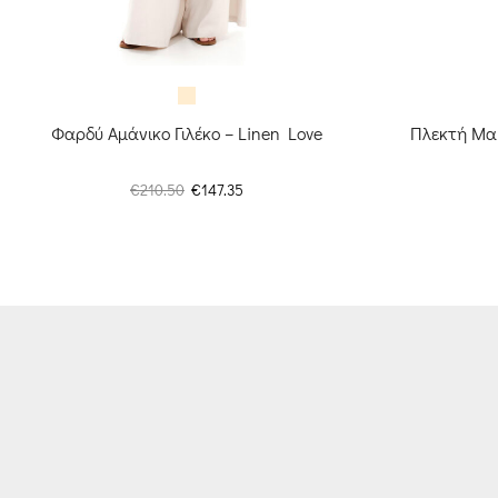
Φαρδύ Αμάνικο Γιλέκο – Linen Love
Πλεκτή Μα
Original
Η
€
210.50
€
147.35
price
τρέχουσα
was:
τιμή
€210.50.
είναι:
€147.35.