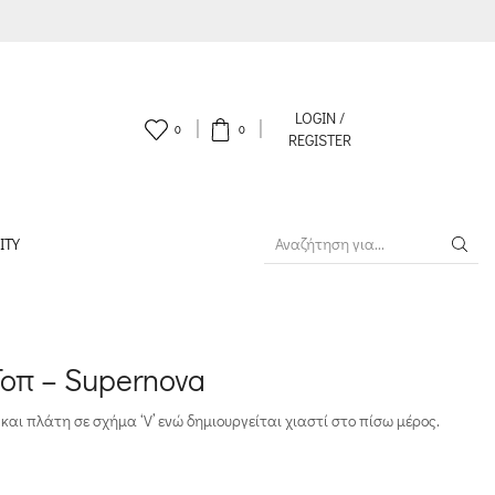
LOGIN /
0
0
REGISTER
ITY
SEARCH
INPUT
Τοπ – Supernova
και πλάτη σε σχήμα ‘V’ ενώ δημιουργείται χιαστί στο πίσω μέρος.