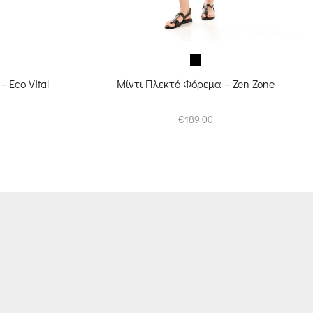
 Eco Vital
Μίντι Πλεκτό Φόρεμα – Zen Zone
rice
€
189.00
ange:
60.75
hrough
67.50