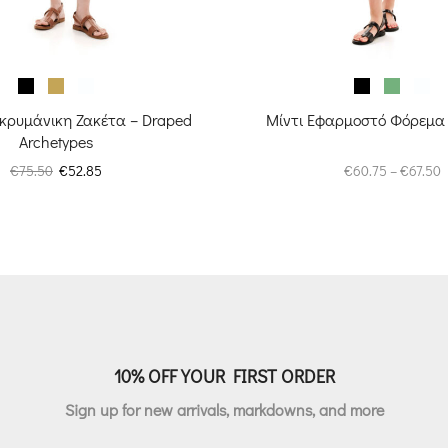
κρυμάνικη Ζακέτα – Draped
Μίντι Εφαρμοστό Φόρεμα –
Archetypes
Original
Η
P
€
75.50
€
52.85
€
60.75
–
€
67.50
price
τρέχουσα
r
was:
τιμή
€
€75.50.
είναι:
t
€52.85.
€
10% OFF YOUR FIRST ORDER
Sign up for new arrivals, markdowns, and more