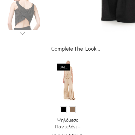
Complete The Look...
SALE
Ψηλόμεσο
Παντελόνι –
Night Out
Original
Η