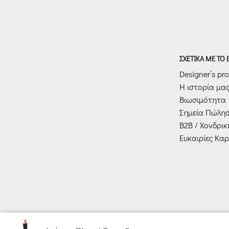
ΣΧΕΤΙΚΑ ΜΕ ΤΟ
Designer’s prof
Η ιστορία μα
Βιωσιμότητα
Σημεία Πώλη
Β2Β / Χονδρι
Ευκαιρίες Καρ