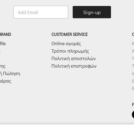
E
Sign-up
m
a
i
l
 BRAND
CUSTOMER SERVICE
*
ile
Online αγορές
ς
Τρόποι πληρωμής
Πολιτική αποστολών
1
σης
Πολιτική επιστροφών
T
κή Πώληση
ιέρας