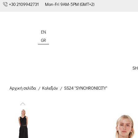
+30 2109942731
Mon-Fri 9AM-5PM (GMT+2)
EN
GR
SH
Αρχική σελίδα
Κολεξιόν
SS24 "SYNCHRONICITY"
/
/