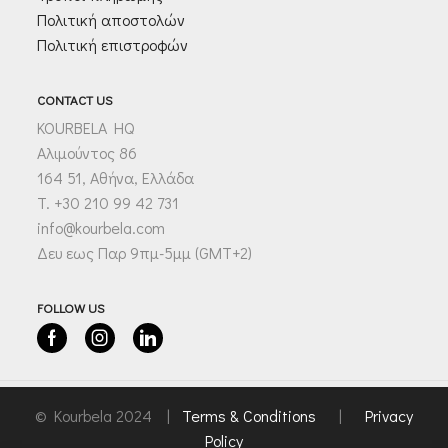
Πολιτική αποστολών
Πολιτική επιστροφών
CONTACT US
KOURBELA HQ
Αλιμούντος 86
164 51, Αθήνα, Ελλάδα
T. +30 210 99 42 731
info@kourbela.com
Δευ εως Παρ 9πμ-5μμ (GMT+2)
FOLLOW US
Facebook
Instagram
Linkedin
© Kourbela 2024 |
Terms & Conditions
|
Privacy
Policy