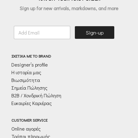
Sign up for new arrivals, markdowns, and more
E
Sign-up
m
a
i
l
ΣΧΕΤΙΚΑ ΜΕ ΤΟ BRAND
*
Designer’s profile
Η ιστορία μας
Βιωσιμότητα
Σημεία Πώλησης
Β2Β / Χονδρική Πώληση
Ευκαιρίες Καριέρας
CUSTOMER SERVICE
Online αγορές
Τρόποι πληρωμής