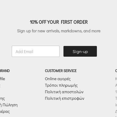
10% OFF YOUR FIRST ORDER
Sign up for new arrivals, markdowns, and more
E
Sign-up
m
a
i
l
 BRAND
CUSTOMER SERVICE
*
ile
Online αγορές
ς
Τρόποι πληρωμής
Πολιτική αποστολών
1
σης
Πολιτική επιστροφών
T
κή Πώληση
ιέρας