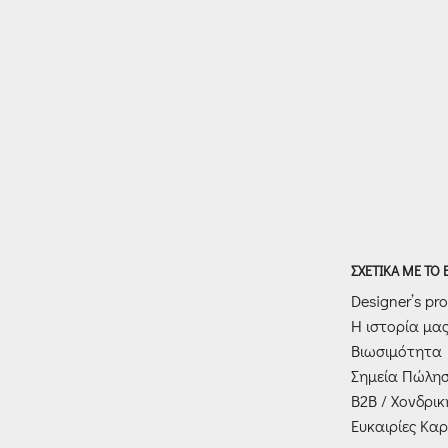
ΣΧΕΤΙΚΑ ΜΕ ΤΟ
Designer’s prof
Η ιστορία μα
Βιωσιμότητα
Σημεία Πώλη
Β2Β / Χονδρι
Ευκαιρίες Καρ