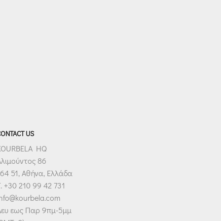
CONTACT US
KOURBELA HQ
Αλιμούντος 86
64 51, Αθήνα, Ελλάδα
. +30 210 99 42 731
info@kourbela.com
Δευ εως Παρ 9πμ-5μμ