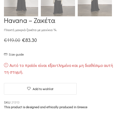
Havana – Ζακέτα
Πλεκτή μακριά ζακέτα με μανίκια ¾.
Original
Η
€
119.00
€
83.30
price
τρέχουσα
Size guide
was:
τιμή
€119.00.
είναι:
Αυτό το προϊόν είναι εξαντλημένο και μη διαθέσιμο αυτή
€83.30.
τη στιγμή.
Add to wishlist
SKU:
21313
This product is designed and ethically produced in Greece