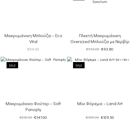
Μακρυμάνικη Μπλούζα – Eco
Πλεκτή Μακρυμάνικη
Vital
Oversized Μπλούζα με Νερβίρ
Μπροστά – Inner Sanctum
Original
Η
€
54.00
€
134.00
€
93.80
price
τρέχουσα
was:
τιμή
SALE
SALE
€134.00.
είναι:
€93.80.
Μακρυμάνικο Φούτερ – Soft
Μίνι Φόρεμα – Land Art
Panoply
Original
Η
Original
Η
€
210.00
€
147.00
€
185.00
€
129.50
price
τρέχουσα
price
τρέχουσα
was:
τιμή
was:
τιμή