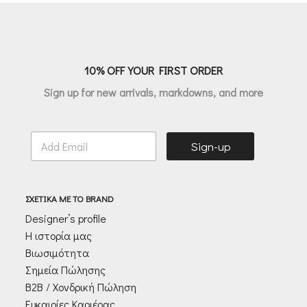
€210.00.
είναι:
€185.00.
είναι:
€147.00.
€129.50.
10% OFF YOUR FIRST ORDER
Sign up for new arrivals, markdowns, and more
E
Sign-up
m
a
i
l
ΣΧΕΤΙΚΑ ΜΕ ΤΟ BRAND
*
Designer’s profile
Η ιστορία μας
Βιωσιμότητα
Σημεία Πώλησης
Β2Β / Χονδρική Πώληση
Ευκαιρίες Καριέρας